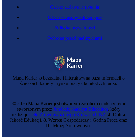
Często zadawane pytania
Otwarte zasoby edukacyjne
Polityka prywatności
Ochrona przed nadużyciami
Mapa Karier to bezpłatna i interaktywna baza informacji o
ścieżkach kariery i rynku pracy dla młodych ludzi.
© 2026 Mapa Karier jest otwartym zasobem edukacyjnym
stworzonym przez
fundację Katalyst Education
, który
realizuje
Cele Zrównoważonego Rozwoju ONZ
: 4. Dobra
Jakość Edukacji, 8. Wzrost Gospodarczy i Godna Praca oraz
10. Mniej Nierówności.