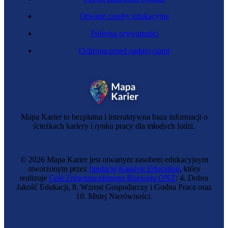
Otwarte zasoby edukacyjne
Polityka prywatności
Ochrona przed nadużyciami
Mapa Karier to bezpłatna i interaktywna baza informacji o
ścieżkach kariery i rynku pracy dla młodych ludzi.
© 2026 Mapa Karier jest otwartym zasobem edukacyjnym
stworzonym przez
fundację Katalyst Education
, który
realizuje
Cele Zrównoważonego Rozwoju ONZ
: 4. Dobra
Jakość Edukacji, 8. Wzrost Gospodarczy i Godna Praca oraz
10. Mniej Nierówności.