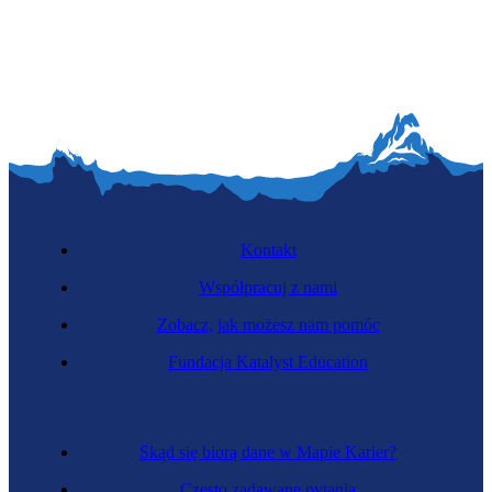
Kontakt
Współpracuj z nami
Zobacz, jak możesz nam pomóc
Fundacja Katalyst Education
Skąd się biorą dane w Mapie Karier?
Często zadawane pytania