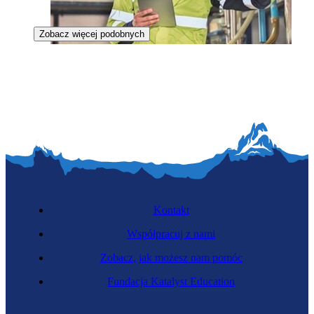
Zobacz więcej podobnych
Inżynier napędów wodorowych
Kontakt
Współpracuj z nami
Zobacz, jak możesz nam pomóc
Zawód przyszłości
Fundacja Katalyst Education
Specjalista zaawansowanej odzieży