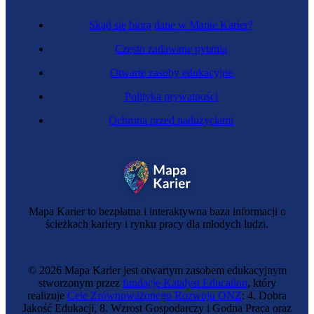
Skąd się biorą dane w Mapie Karier?
Często zadawane pytania
Otwarte zasoby edukacyjne
Polityka prywatności
Ochrona przed nadużyciami
Specjalista zarządzania kryzysowego
Mapa Karier to bezpłatna i interaktywna baza informacji o
ścieżkach kariery i rynku pracy dla młodych ludzi.
© 2026 Mapa Karier jest otwartym zasobem edukacyjnym
stworzonym przez
fundację Katalyst Education
, który
realizuje
Cele Zrównoważonego Rozwoju ONZ
: 4. Dobra
Jakość Edukacji, 8. Wzrost Gospodarczy i Godna Praca oraz