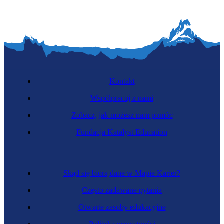
Kontakt
Współpracuj z nami
Zobacz, jak możesz nam pomóc
Fundacja Katalyst Education
Skąd się biorą dane w Mapie Karier?
Często zadawane pytania
Otwarte zasoby edukacyjne