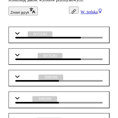
W.
żeńska
Zmień język
WOS
WYSOKI
informatyka
WYSOKI
matematyka
ŚREDNI
j. polski
ŚREDNI