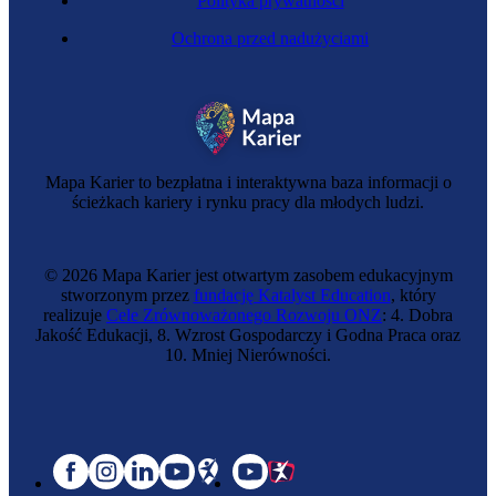
Polityka prywatności
Ochrona przed nadużyciami
Mapa Karier to bezpłatna i interaktywna baza informacji o
ścieżkach kariery i rynku pracy dla młodych ludzi.
© 2026 Mapa Karier jest otwartym zasobem edukacyjnym
stworzonym przez
fundację Katalyst Education
, który
realizuje
Cele Zrównoważonego Rozwoju ONZ
: 4. Dobra
Jakość Edukacji, 8. Wzrost Gospodarczy i Godna Praca oraz
10. Mniej Nierówności.