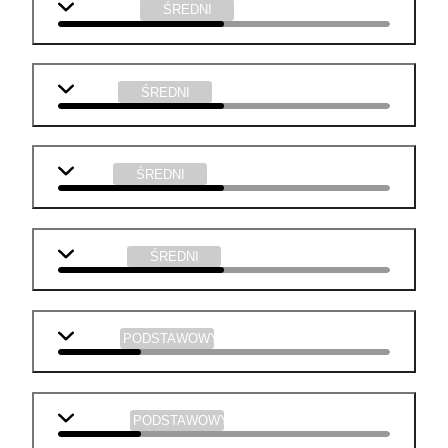
j. angielski
ŚREDNI
chemia
ŚREDNI
fizyka
ŚREDNI
technika
ŚREDNI
biologia
PODSTAWOWY
geografia
PODSTAWOWY