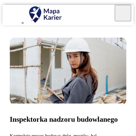
Inspektorka nadzoru budowlanego
Kontroluję proces budowy dróg, mostów, hal