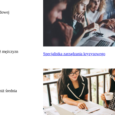
odowej
całkowite wynagrodzenie
miesięczne brutto nie dla tego zawodu, lecz
uśrednione dla wszystkich zawodów z grupy,
do której należy ten zawód według Głównego
Urzędu Statystycznego
Struktura wynagrodzeń
według zawodów, 2022
ż mężczyzn
Specjalistka zarządzania kryzysowego
Etykieta
Zakres wartości
b. małe
poniżej 4500 zł
małe
4500 zł – 5999 zł
średnie
6000 zł – 7499 zł
duże
7500 zł – 8999 zł
niż średnia
b. duże
9000 zł i więcej