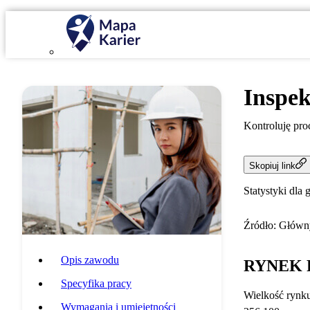
Inspe
Kontroluję pr
Skopiuj link
Statystyki dla 
Źródło: Główny
Opis zawodu
RYNEK 
Specyfika pracy
Wielkość rynk
Wymagania i umiejętności