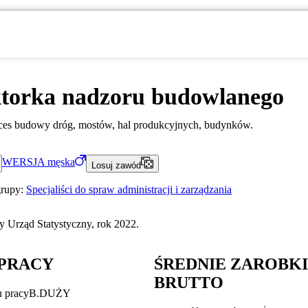
ktorka nadzoru budowlanego
oces budowy dróg, mostów, hal produkcyjnych, budynków.
WERSJA
męska
Losuj zawód
grupy:
Specjaliści do spraw administracji i zarządzania
 Urząd Statystyczny, rok 2022.
PRACY
ŚREDNIE ZAROBK
BRUTTO
u pracy
B.DUŻY