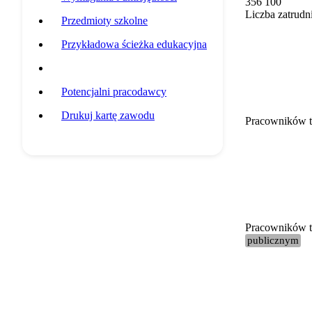
356 100
Liczba zatrudn
Przedmioty szkolne
Przykładowa ścieżka edukacyjna
Statystyki grupy zawodowej
Potencjalni pracodawcy
Drukuj kartę zawodu
Pracowników t
Pracowników te
publicznym