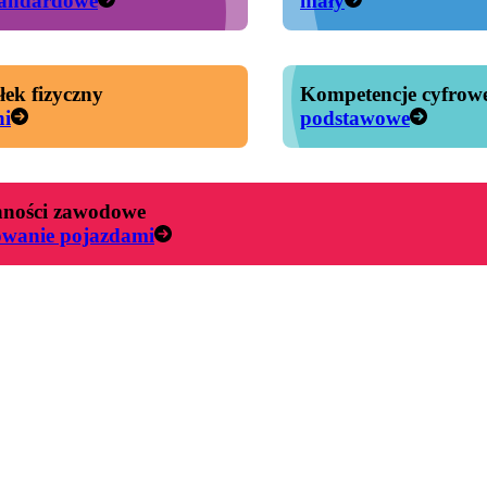
tandardowe
mały
łek fizyczny
Kompetencje cyfrow
ni
podstawowe
ności zawodowe
owanie pojazdami