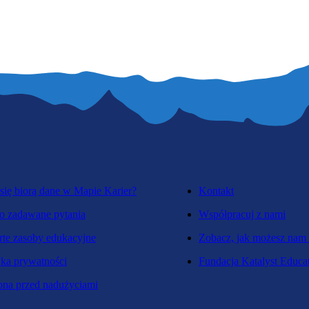
się biorą dane w Mapie Karier?
Kontakt
o zadawane pytania
Współpracuj z nami
te zasoby edukacyjne
Zobacz, jak możesz nam
yka prywatności
Fundacja Katalyst Educa
na przed nadużyciami