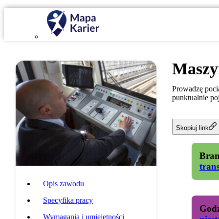
Maszy
Prowadzę pocią
punktualnie poj
Skopiuj link
Bran
tran
Opis zawodu
Specyfika pracy
Godz
Wymagania i umiejętności