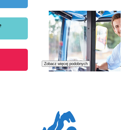
e
Zobacz więcej podobnych
Zawód regulowany
Kierowca autobusu