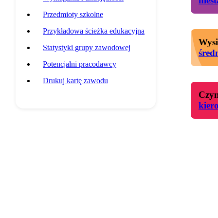
nies
Przedmioty szkolne
Przykładowa ścieżka edukacyjna
Wysi
Statystyki grupy zawodowej
śred
Potencjalni pracodawcy
Drukuj kartę zawodu
Czyn
kier