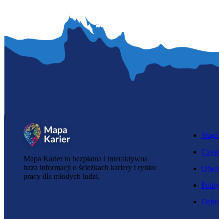
Skąd 
Częst
Mapa Karier to bezpłatna i interaktywna
baza informacji o ścieżkach kariery i rynku
Otwar
pracy dla młodych ludzi.
Polit
Ochro