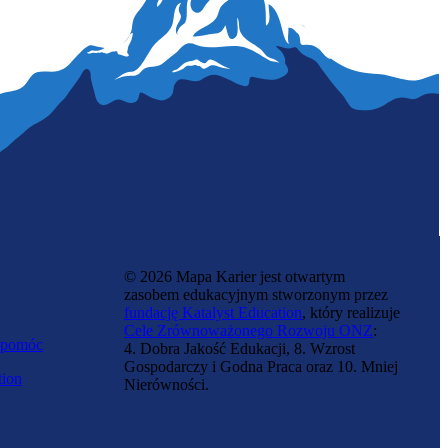
Zawód regulowany
Kierowca ciągnika siodłowego
© 2026 Mapa Karier jest otwartym
zasobem edukacyjnym stworzonym przez
fundację Katalyst Education
, który realizuje
Cele Zrównoważonego Rozwoju ONZ
:
 pomóc
4. Dobra Jakość Edukacji, 8. Wzrost
Gospodarczy i Godna Praca oraz 10. Mniej
tion
Nierówności.