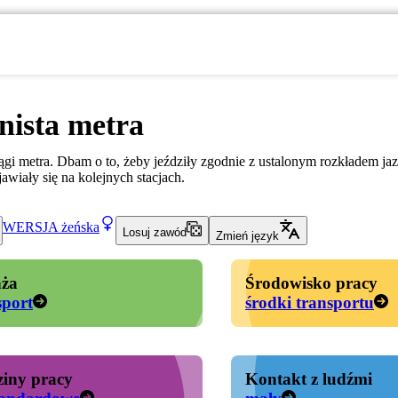
nista metra
gi metra. Dbam o to, żeby jeździły zgodnie z ustalonym rozkładem jaz
awiały się na kolejnych stacjach.
WERSJA
żeńska
Losuj zawód
Zmień język
ża
Środowisko pracy
sport
środki transportu
iny pracy
Kontakt z ludźmi