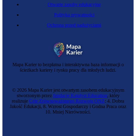
Otwarte zasoby edukacyjne
Polityka prywatności
Ochrona przed nadużyciami
Mapa Karier to bezpłatna i interaktywna baza informacji o
ścieżkach kariery i rynku pracy dla młodych ludzi.
© 2026 Mapa Karier jest otwartym zasobem edukacyjnym
stworzonym przez
fundację Katalyst Education
, który
realizuje
Cele Zrównoważonego Rozwoju ONZ
: 4. Dobra
Jakość Edukacji, 8. Wzrost Gospodarczy i Godna Praca oraz
10. Mniej Nierówności.