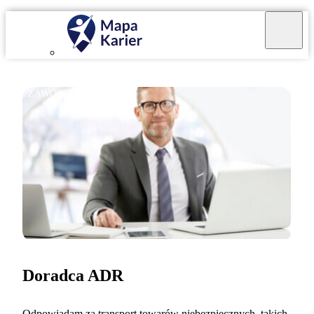
ZAWÓD REGULOWANY
Doradca ADR
Odpowiadam za transport towarów niebezpiecznych, takich