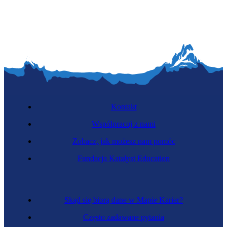
Kontakt
Współpracuj z nami
Zobacz, jak możesz nam pomóc
Fundacja Katalyst Education
Skąd się biorą dane w Mapie Karier?
Często zadawane pytania