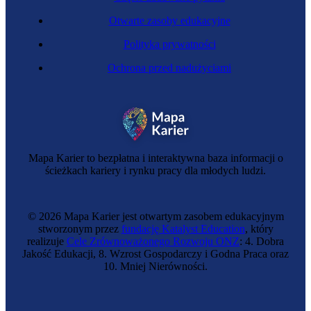
Otwarte zasoby edukacyjne
Polityka prywatności
Ochrona przed nadużyciami
Zawód przyszłości
Projektantka emocji
Mapa Karier to bezpłatna i interaktywna baza informacji o
ścieżkach kariery i rynku pracy dla młodych ludzi.
© 2026 Mapa Karier jest otwartym zasobem edukacyjnym
stworzonym przez
fundację Katalyst Education
, który
realizuje
Cele Zrównoważonego Rozwoju ONZ
: 4. Dobra
Jakość Edukacji, 8. Wzrost Gospodarczy i Godna Praca oraz
10. Mniej Nierówności.