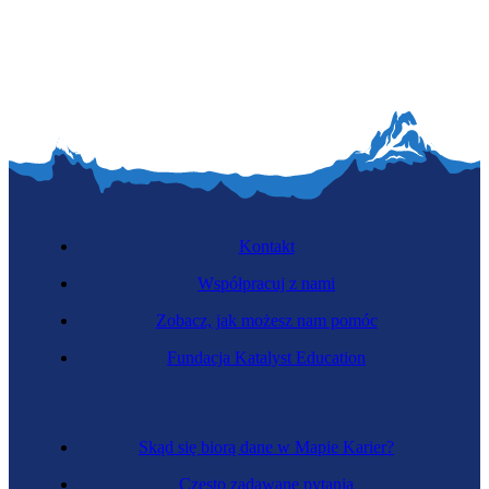
Lektorka filmowa
Kontakt
Współpracuj z nami
Zobacz, jak możesz nam pomóc
Redaktorka wydawnicza
Fundacja Katalyst Education
Skąd się biorą dane w Mapie Karier?
Często zadawane pytania