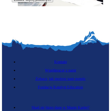
Specjalista budowy sieci telekomunikacyjnych
Kontakt
Współpracuj z nami
Zobacz, jak możesz nam pomóc
Fundacja Katalyst Education
Kierownik budowy
Skąd się biorą dane w Mapie Karier?