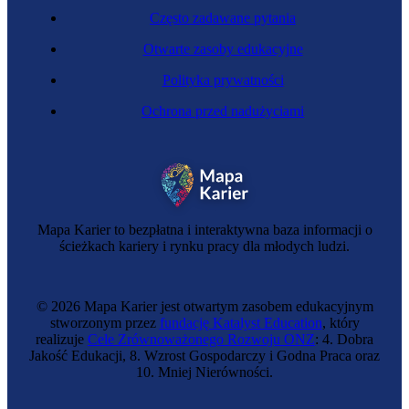
Często zadawane pytania
Otwarte zasoby edukacyjne
Polityka prywatności
Ochrona przed nadużyciami
Zawód przyszłości
Inspektor bezpieczeństwa inteligentnej budowy
Mapa Karier to bezpłatna i interaktywna baza informacji o
ścieżkach kariery i rynku pracy dla młodych ludzi.
© 2026 Mapa Karier jest otwartym zasobem edukacyjnym
stworzonym przez
fundację Katalyst Education
, który
realizuje
Cele Zrównoważonego Rozwoju ONZ
: 4. Dobra
Jakość Edukacji, 8. Wzrost Gospodarczy i Godna Praca oraz
10. Mniej Nierówności.