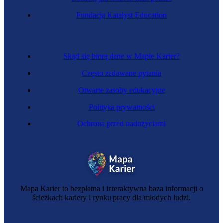
Zawód regulowany
Fundacja Katalyst Education
Psychiatra
Skąd się biorą dane w Mapie Karier?
Często zadawane pytania
Otwarte zasoby edukacyjne
Polityka prywatności
Ochrona przed nadużyciami
Arteterapeuta
Mapa Karier to bezpłatna i interaktywna baza informacji o
ścieżkach kariery i rynku pracy dla młodych ludzi.