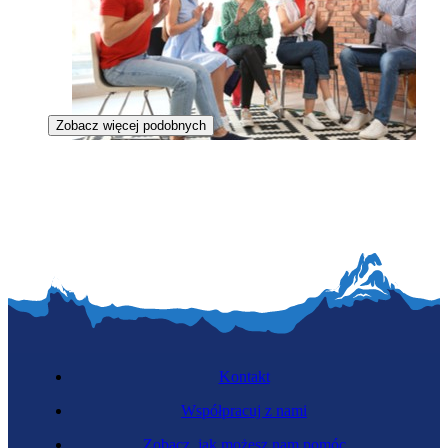
Zobacz więcej podobnych
Surdopedagog
Kontakt
Współpracuj z nami
Zobacz, jak możesz nam pomóc