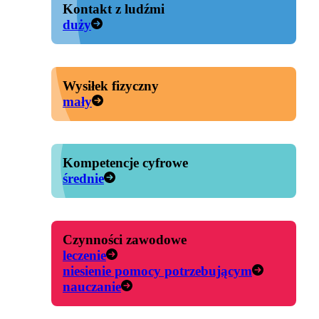
Kontakt z ludźmi
duży
Wysiłek fizyczny
mały
Kompetencje cyfrowe
średnie
Czynności zawodowe
leczenie
niesienie pomocy potrzebującym
nauczanie