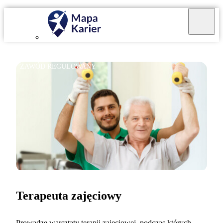
ZAWÓD REGULOWANY
Terapeuta zajęciowy
Prowadzę warsztaty terapii zajęciowej, podczas których