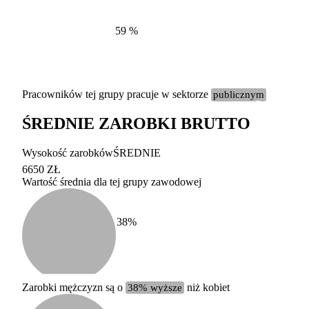
59
%
Pracowników tej grupy pracuje w sektorze
publicznym
ŚREDNIE ZAROBKI BRUTTO
Etykieta
Zakres wart
Wysokość zarobków
ŚREDNIE
b. duży
powyżej 200 tysięcy za
6650 ZŁ
Wartość średnia dla tej grupy zawodowej
duży
100-200 tysięcy zatrud
średni
20-100 tysięcy zatrudn
mały
5-20 tysięcy zatrudnion
c
38
%
miesięczne 
b. mały
poniżej 5 tysięcy zatru
uśrednione
do której 
Urzędu Sta
Zarobki mężczyzn są o
38% wyższe
niż kobiet
według zaw