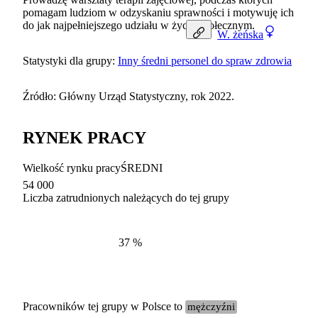
pomagam ludziom w odzyskaniu sprawności i motywuję ich
do jak najpełniejszego udziału w życiu społecznym.
W.
żeńska
Statystyki dla grupy:
Inny średni personel do spraw zdrowia
Źródło: Główny Urząd Statystyczny, rok 2022.
RYNEK PRACY
Wielkość rynku pracy
ŚREDNI
54 000
Liczba zatrudnionych należących do tej grupy
Struktur
według zawodów, 2022
37
%
Pracowników tej grupy w Polsce to
mężczyźni