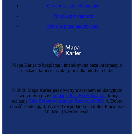
Otwarte zasoby edukacyjne
Polityka prywatności
Ochrona przed nadużyciami
Mapa Karier to bezpłatna i interaktywna baza informacji o
ścieżkach kariery i rynku pracy dla młodych ludzi.
© 2026 Mapa Karier jest otwartym zasobem edukacyjnym
stworzonym przez
fundację Katalyst Education
, który
realizuje
Cele Zrównoważonego Rozwoju ONZ
: 4. Dobra
Jakość Edukacji, 8. Wzrost Gospodarczy i Godna Praca oraz
10. Mniej Nierówności.