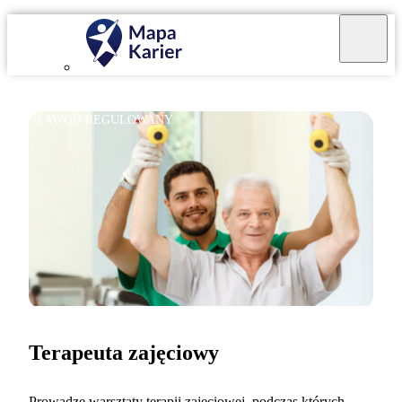
ZAWÓD REGULOWANY
Terapeuta zajęciowy
Prowadzę warsztaty terapii zajęciowej, podczas których