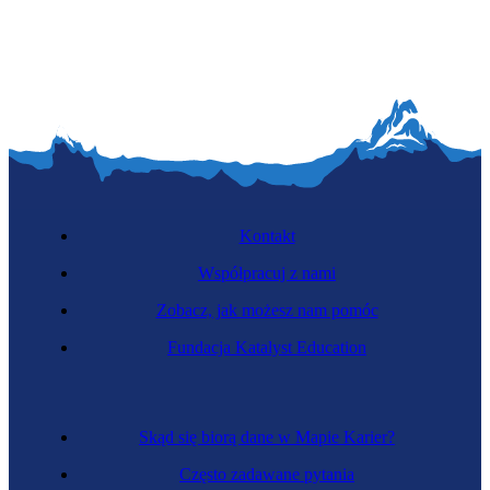
Kontakt
Współpracuj z nami
Zobacz, jak możesz nam pomóc
Fundacja Katalyst Education
Skąd się biorą dane w Mapie Karier?
Często zadawane pytania