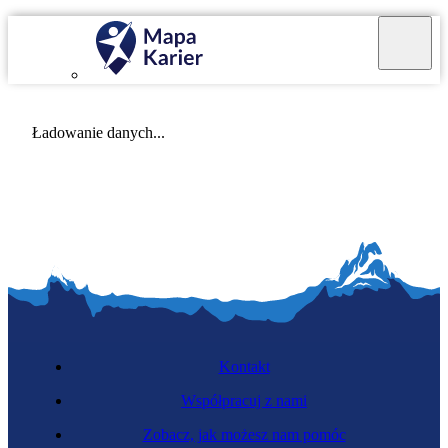
Mapa Karier v 4.0.0
Ładowanie danych...
Kontakt
Współpracuj z nami
Zobacz, jak możesz nam pomóc