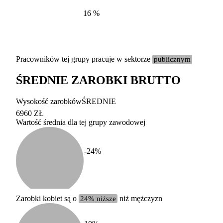
16
%
Pracowników tej grupy pracuje w sektorze
publicznym
ŚREDNIE ZAROBKI BRUTTO
Etykieta
Zakres wart
Wysokość zarobków
ŚREDNIE
b. duży
powyżej 200 tysięcy za
6960 ZŁ
Wartość średnia dla tej grupy zawodowej
duży
100-200 tysięcy zatrud
średni
20-100 tysięcy zatrudn
mały
5-20 tysięcy zatrudnion
c
-24
%
miesięczne 
b. mały
poniżej 5 tysięcy zatru
uśrednione
do której 
Urzędu Sta
Zarobki kobiet są o
24% niższe
niż mężczyzn
według zaw