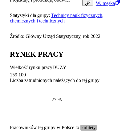
W.
męska
Statystyki dla grupy:
Technicy nauk fizycznych,
chemicznych i technicznych
Źródło: Główny Urząd Statystyczny, rok 2022.
RYNEK PRACY
Wielkość rynku pracy
DUŻY
159 100
Liczba zatrudnionych należących do tej grupy
Struktur
według zawodów, 2022
27
%
Pracowników tej grupy w Polsce to
kobiety