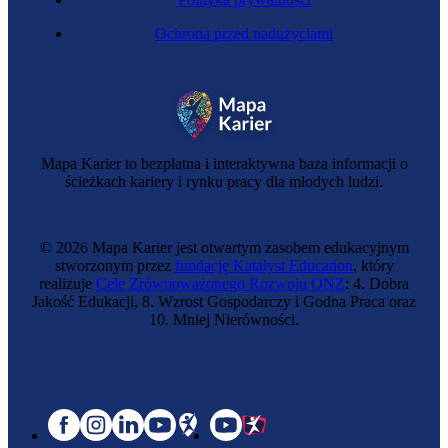
Ochrona przed nadużyciami
Mapa Karier to bezpłatna i interaktywna baza informacji o
ścieżkach kariery i rynku pracy dla młodych ludzi.
© 2026 Mapa Karier jest otwartym zasobem edukacyjnym
stworzonym przez
fundację Katalyst Education
, który
realizuje
Cele Zrównoważonego Rozwoju ONZ
: 4. Dobra
Jakość Edukacji, 8. Wzrost Gospodarczy i Godna Praca oraz
10. Mniej Nierówności.