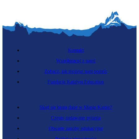
Kontakt
Współpracuj z nami
Zobacz, jak możesz nam pomóc
Fundacja Katalyst Education
Skąd się biorą dane w Mapie Karier?
Często zadawane pytania
Otwarte zasoby edukacyjne
Polityka prywatności