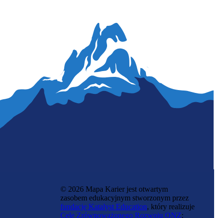
Zawód przyszłości
Olfaktonik
© 2026 Mapa Karier jest otwartym
zasobem edukacyjnym stworzonym przez
fundację Katalyst Education
, który realizuje
Cele Zrównoważonego Rozwoju ONZ
: