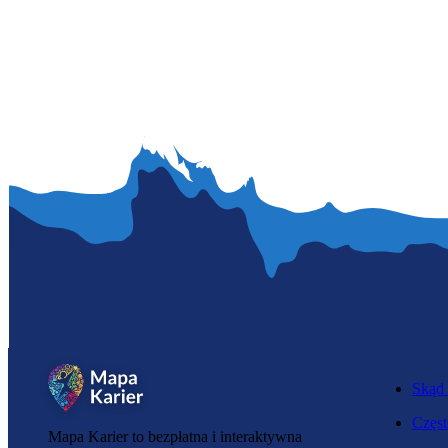
Skąd 
Częst
Mapa Karier to bezpłatna i interaktywna