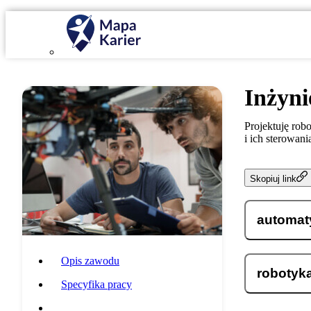
Inżyni
Projektuję rob
i ich sterowani
Skopiuj link
automat
Opis zawodu
robotyk
Specyfika pracy
Wymagania i umiejętności