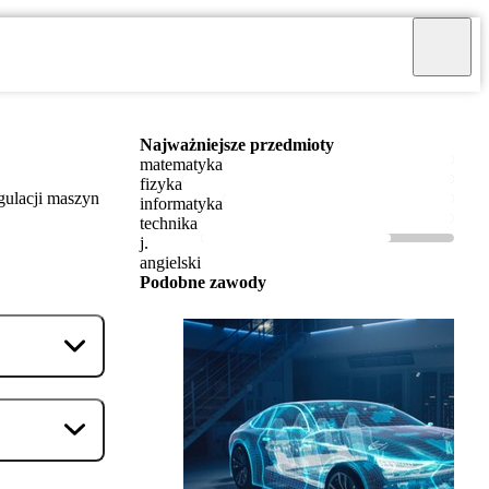
Najważniejsze przedmioty
matematyka
fizyka
gulacji maszyn
informatyka
technika
j.
angielski
Podobne zawody