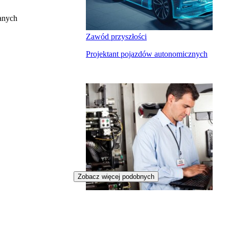
anych
Zawód przyszłości
Projektant pojazdów autonomicznych
Zobacz więcej podobnych
Zawód przyszłości
Programista leków