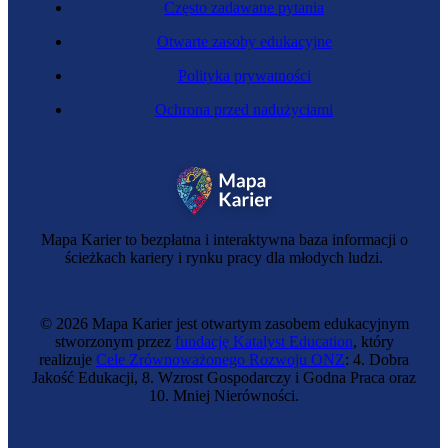
Często zadawane pytania
Otwarte zasoby edukacyjne
Polityka prywatności
Ochrona przed nadużyciami
Mapa Karier to bezpłatna i interaktywna baza informacji o
ścieżkach kariery i rynku pracy dla młodych ludzi.
© 2026 Mapa Karier jest otwartym zasobem edukacyjnym
stworzonym przez
fundację Katalyst Education
, który
realizuje
Cele Zrównoważonego Rozwoju ONZ
: 4. Dobra
Jakość Edukacji, 8. Wzrost Gospodarczy i Godna Praca oraz
10. Mniej Nierówności.