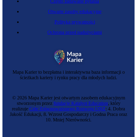
Często zadawane pytania
Otwarte zasoby edukacyjne
Polityka prywatności
Ochrona przed nadużyciami
Mapa Karier to bezpłatna i interaktywna baza informacji o
ścieżkach kariery i rynku pracy dla młodych ludzi.
© 2026 Mapa Karier jest otwartym zasobem edukacyjnym
stworzonym przez
fundację Katalyst Education
, który
realizuje
Cele Zrównoważonego Rozwoju ONZ
: 4. Dobra
Jakość Edukacji, 8. Wzrost Gospodarczy i Godna Praca oraz
10. Mniej Nierówności.