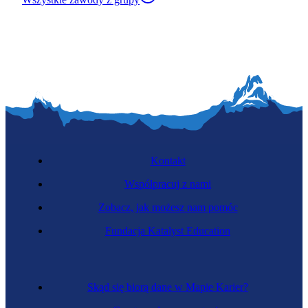
Kontakt
Współpracuj z nami
Zobacz, jak możesz nam pomóc
Fundacja Katalyst Education
Skąd się biorą dane w Mapie Karier?