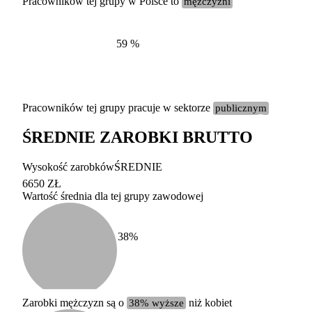
Pracowników tej grupy w Polsce to
mężczyźni
59
%
Pracowników tej grupy pracuje w sektorze
publicznym
ŚREDNIE ZAROBKI BRUTTO
Etykieta
Zakres wart
Wysokość zarobków
ŚREDNIE
b. duży
powyżej 200 tysięcy za
6650 ZŁ
Wartość średnia dla tej grupy zawodowej
duży
100-200 tysięcy zatrud
średni
20-100 tysięcy zatrudn
mały
5-20 tysięcy zatrudnion
c
38
%
miesięczne 
b. mały
poniżej 5 tysięcy zatru
uśrednione
do której 
Urzędu Sta
Zarobki mężczyzn są o
38% wyższe
niż kobiet
według zaw