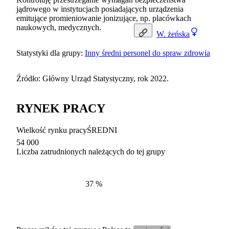
jądrowego w instytucjach posiadających urządzenia
emitujące promieniowanie jonizujące, np. placówkach
naukowych, medycznych.
W.
żeńska
Statystyki dla grupy:
Inny średni personel do spraw zdrowia
Źródło: Główny Urząd Statystyczny, rok 2022.
RYNEK PRACY
Wielkość rynku pracy
ŚREDNI
54 000
Liczba zatrudnionych należących do tej grupy
Struktur
według zawodów, 2022
37
%