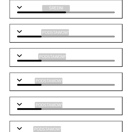
informatyka
ŚREDNI
j. angielski
PODSTAWOWY
geografia
PODSTAWOWY
historia
PODSTAWOWY
chemia
PODSTAWOWY
fizyka
PODSTAWOWY