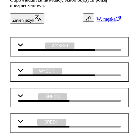
ubezpieczeniową.
W.
męska
Zmień język
matematyka
WYSOKI
WOS
WYSOKI
j. polski
ŚREDNI
biologia
ŚREDNI