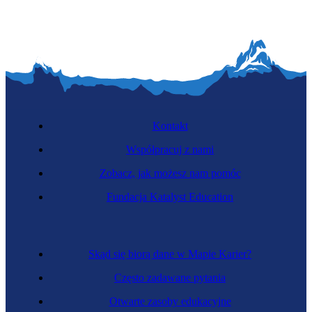
Kontakt
Współpracuj z nami
Zobacz, jak możesz nam pomóc
Fundacja Katalyst Education
Skąd się biorą dane w Mapie Karier?
Często zadawane pytania
Otwarte zasoby edukacyjne