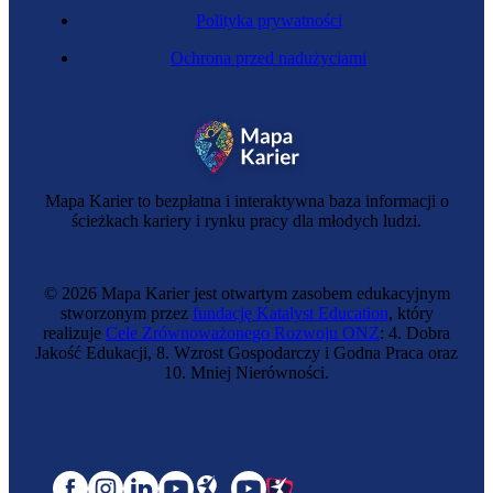
Polityka prywatności
Ochrona przed nadużyciami
Mapa Karier to bezpłatna i interaktywna baza informacji o
ścieżkach kariery i rynku pracy dla młodych ludzi.
© 2026 Mapa Karier jest otwartym zasobem edukacyjnym
stworzonym przez
fundację Katalyst Education
, który
realizuje
Cele Zrównoważonego Rozwoju ONZ
: 4. Dobra
Jakość Edukacji, 8. Wzrost Gospodarczy i Godna Praca oraz
10. Mniej Nierówności.