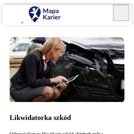
Likwidatorka szkód
Odpowiadam za likwidację szkód objętych polisą