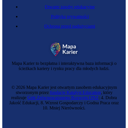
Otwarte zasoby edukacyjne
Polityka prywatności
Ochrona przed nadużyciami
Mapa Karier to bezpłatna i interaktywna baza informacji o
ścieżkach kariery i rynku pracy dla młodych ludzi.
© 2026 Mapa Karier jest otwartym zasobem edukacyjnym
stworzonym przez
fundację Katalyst Education
, który
realizuje
Cele Zrównoważonego Rozwoju ONZ
: 4. Dobra
Jakość Edukacji, 8. Wzrost Gospodarczy i Godna Praca oraz
10. Mniej Nierówności.