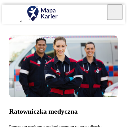
ZAWÓD REGULOWANY
Ratowniczka medyczna
Pomagam osobom poszkodowanym w wypadkach i