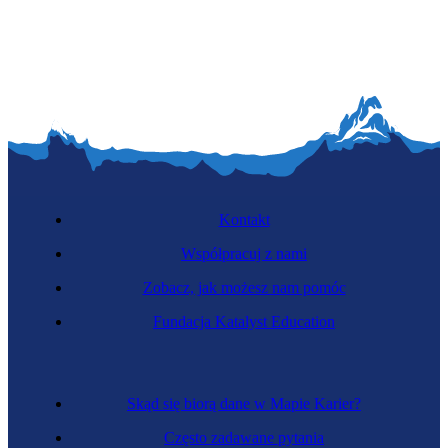
Kontakt
Współpracuj z nami
Zobacz, jak możesz nam pomóc
Fundacja Katalyst Education
Skąd się biorą dane w Mapie Karier?
Często zadawane pytania