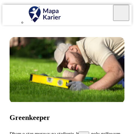
Greenkeeper
Dbam o stan murawy na stadionie, boisku, polu golfowym.