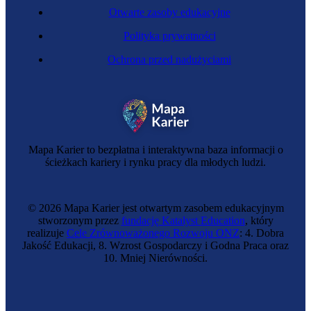
Otwarte zasoby edukacyjne
Polityka prywatności
Ochrona przed nadużyciami
Arborysta
Mapa Karier to bezpłatna i interaktywna baza informacji o
ścieżkach kariery i rynku pracy dla młodych ludzi.
© 2026 Mapa Karier jest otwartym zasobem edukacyjnym
stworzonym przez
fundację Katalyst Education
, który
realizuje
Cele Zrównoważonego Rozwoju ONZ
: 4. Dobra
Jakość Edukacji, 8. Wzrost Gospodarczy i Godna Praca oraz
10. Mniej Nierówności.