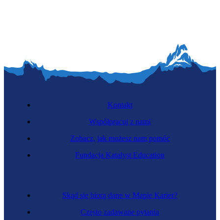
Chmielarz
Kontakt
Współpracuj z nami
Zobacz, jak możesz nam pomóc
Florysta
Fundacja Katalyst Education
Skąd się biorą dane w Mapie Karier?
Często zadawane pytania