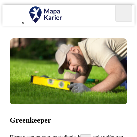
Greenkeeper
Dbam o stan murawy na stadionie, boisku, polu golfowym.