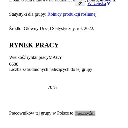
W.
żeńska
Statystyki dla grupy:
Rolnicy produkcji roślinnej
Źródło: Główny Urząd Statystyczny, rok 2022.
RYNEK PRACY
Wielkość rynku pracy
MAŁY
6600
Liczba zatrudnionych należących do tej grupy
Struktur
według zawodów, 2022
70
%
Pracowników tej grupy w Polsce to
mężczyźni