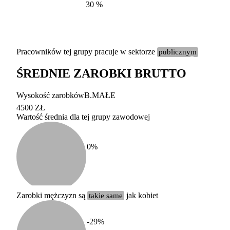
30
%
Pracowników tej grupy pracuje w sektorze
publicznym
ŚREDNIE ZAROBKI BRUTTO
Etykieta
Zakres wart
Wysokość zarobków
B.MAŁE
b. duży
powyżej 200 tysięcy za
4500 ZŁ
Wartość średnia dla tej grupy zawodowej
duży
100-200 tysięcy zatrud
średni
20-100 tysięcy zatrudn
mały
5-20 tysięcy zatrudnion
c
0
%
miesięczne 
b. mały
poniżej 5 tysięcy zatru
uśrednione
do której 
Urzędu Sta
Zarobki mężczyzn są
takie same
jak kobiet
według zaw
-29
%