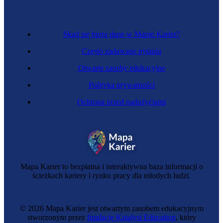
Skąd się biorą dane w Mapie Karier?
Często zadawane pytania
Otwarte zasoby edukacyjne
Polityka prywatności
Ochrona przed nadużyciami
Mapa Karier to bezpłatna i interaktywna baza informacji o
ścieżkach kariery i rynku pracy dla młodych ludzi.
© 2026 Mapa Karier jest otwartym zasobem edukacyjnym
stworzonym przez
fundację Katalyst Education
, który