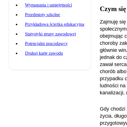
Wymagania i umiejętności
Czym się
Przedmioty szkolne
Zajmuję si
Przykładowa ścieżka edukacyjna
społecznym.
Statystyki grupy zawodowej
obejmując c
choroby zak
Potencjalni pracodawcy
głównie wir
Drukuj kartę zawodu
jednak do c
zawał serca
chorób albo
przypadku 
ludności na
kanalizacji
Gdy chodzi 
życia, dług
przygotowyw