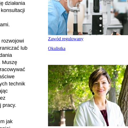
ę działania
konsultacji
ami.
Zawód regulowany
ą rozwojowi
graniczać lub
Okulistka
adania
ć. Muszę
opracowywać
łaściwe
ych technik
ając
bez
j pracy.
em jak