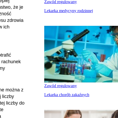
epiej
Zawód regulowany
stwo, że je
Lekarka medycyny rodzinnej
czność
esu zdrowia
w ich
trafić
ć rachunek
amy
Zawód regulowany
ane można z
Lekarka chorób zakaźnych
 liczby
ej liczby do
te
a