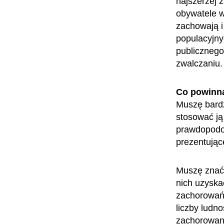
najszerzej z
obywatele w
zachowają i
populacyjny
publicznego
zwalczaniu
Co powinn
Muszę bardz
stosować ją
prawdopodob
prezentując
Muszę znać 
nich uzyska
zachorowań 
liczby ludno
zachorowani