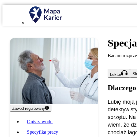
Specja
Badam rozprzes
Sk
Lektor
Dlaczego
Lubię moją 
Zawód regulowany
detektywist
sprzętu. Na
Opis zawodu
wiem, że dz
Specyfika pracy
chociaż łago