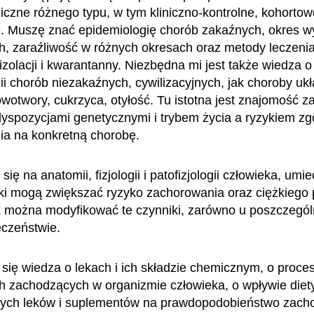
iczne różnego typu, w tym kliniczno-kontrolne, kohortow
. Muszę znać epidemiologię chorób zakaźnych, okres w
ch, zaraźliwość w różnych okresach oraz metody leczenia
izolacji i kwarantanny. Niezbędna mi jest także wiedza o
ii chorób niezakaźnych, cywilizacyjnych, jak choroby uk
owotwory, cukrzyca, otyłość. Tu istotna jest znajomość z
yspozycjami genetycznymi i trybem życia a ryzykiem zg
ia na konkretną chorobę.
ię na anatomii, fizjologii i patofizjologii człowieka, umi
iki mogą zwiększać ryzyko zachorowania oraz ciężkiego
k można modyfikować te czynniki, zarówno u poszczegó
eczeństwie.
 się wiedza o lekach i ich składzie chemicznym, o proce
 zachodzących w organizmie człowieka, o wpływie diety
ych leków i suplementów na prawdopodobieństwo zach