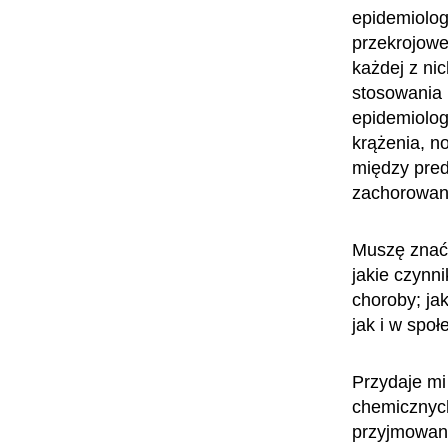
epidemiolog
przekrojowe
każdej z ni
stosowania 
epidemiolog
krążenia, n
między pred
zachorowan
Muszę znać s
jakie czynn
choroby; ja
jak i w społ
Przydaje mi
chemicznych
przyjmowan