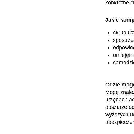
konkretne c
Jakie komp
skrupula
spostrz
odpowied
umiejętn
samodzi
Gdzie mog
Mogę znaleź
urzędach ad
obszarze oc
wyższych uc
ubezpieczeń