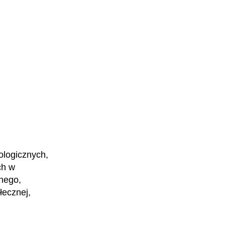
ologicznych,
ch w
nego,
łecznej,