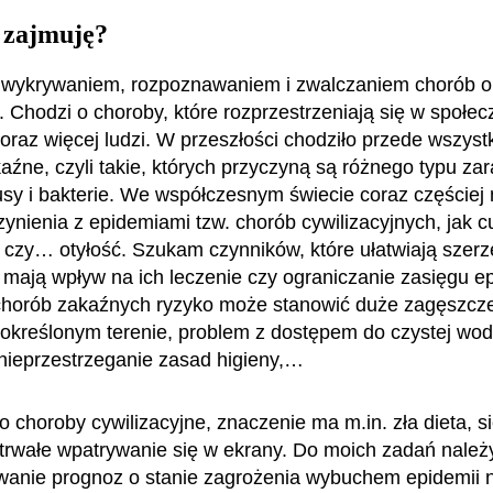
 zajmuję?
ę wykrywaniem, rozpoznawaniem i zwalczaniem chorób o
 Chodzi o choroby, które rozprzestrzeniają się w społec
oraz więcej ludzi. W przeszłości chodziło przede wszyst
aźne, czyli takie, których przyczyną są różnego typu zar
usy i bakterie. We współczesnym świecie coraz częście
zynienia z epidemiami tzw. chorób cywilizacyjnych, jak c
 czy… otyłość. Szukam czynników, które ułatwiają szerz
 mają wpływ na ich leczenie czy ograniczanie zasięgu e
chorób zakaźnych ryzyko może stanowić duże zagęszcz
 określonym terenie, problem z dostępem do czystej wod
, nieprzestrzeganie zasad higieny,…
o choroby cywilizacyjne, znaczenie ma m.in. zła dieta, s
otrwałe wpatrywanie się w ekrany. Do moich zadań należ
anie prognoz o stanie zagrożenia wybuchem epidemii 