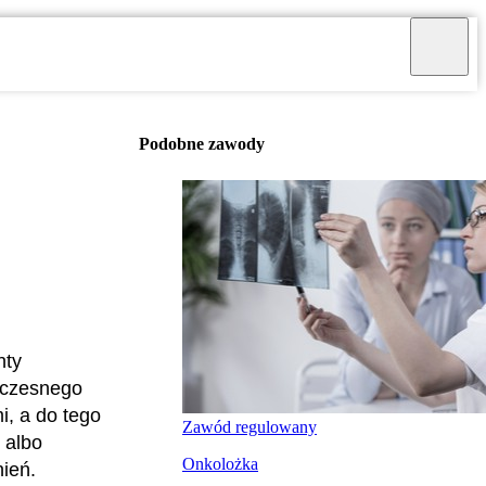
Podobne zawody
nty
woczesnego
i, a do tego
Zawód regulowany
 albo
Onkolożka
nień.