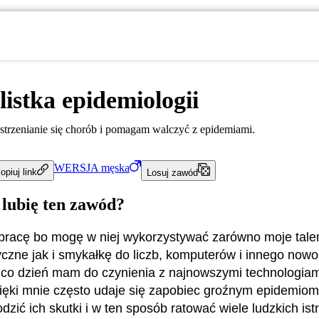
listka epidemiologii
trzenianie się chorób i pomagam walczyć z epidemiami.
WERSJA
męska
opiuj link
Losuj zawód
 lubię ten zawód?
pracę bo mogę w niej wykorzystywać zarówno moje tale
yczne jak i smykałkę do liczb, komputerów i innego no
 co dzień mam do czynienia z najnowszymi technologiam
ięki mnie często udaje się zapobiec groźnym epidemiom
dzić ich skutki i w ten sposób ratować wiele ludzkich ist