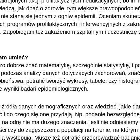
akrojonych akcji profilaktycznych i edukacyjnych, bo im l
iedzą, jak dbać o zdrowie, tym większe prawdopodobień
 nie staną się jednym z ogniw epidemii. Oceniam skute
ch programów profilaktycznych i interwencyjnych z zakr
. Zapobiegam też zakażeniom szpitalnym i uczestniczę 
.
am umieć?
o dobrze znać matematykę, szczególnie statystykę, i po
 podczas analizy danych dotyczących zachorowań, zna
ieństwa, potrafić tworzyć wykresy, tabele, czy histogr
e wyniki badań epidemiologicznych.
źródła danych demograficznych oraz wiedzieć, jakie d
ć i do czego się one przydają. Np. podanie bezwzględnej
na odrę nie ma dużego znaczenia, jeśli nie odniesiemy t
ści czy do zagęszczenia populacji na terenie, na którym 
a występują. Muszę też potrafić przeprowadzać badani