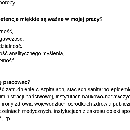
horoby.
etencje miękkie są ważne w mojej pracy?
tność,
egawczość,
zialność,
ość analitycznego myślenia,
elność.
ę pracować?
ć zatrudnienie w szpitalach, stacjach sanitarno-epidemi
ministracji państwowej, instytutach naukowo-badawczy
hrony zdrowia wojewódzkich ośrodkach zdrowia publicz
zelniach medycznych, instytucjach z zakresu opieki spo
, itp.