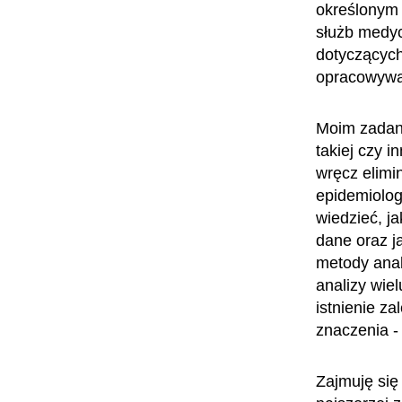
określonym 
służb medyc
dotyczących 
opracowywa
Moim zadani
takiej czy i
wręcz elimi
epidemiolog
wiedzieć, j
dane oraz j
metody anal
analizy wie
istnienie z
znaczenia -
Zajmuję się