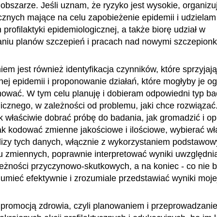
obszarze. Jeśli uznam, że ryzyko jest wysokie, organizuj
znych mające na celu zapobieżenie epidemii i udzielam 
profilaktyki epidemiologicznej, a także biorę udział w
niu planów szczepień i pracach nad nowymi szczepionk
em jest również identyfikacja czynników, które sprzyjaj
nnej epidemii i proponowanie działań, które mogłyby je o
nować. W tym celu planuję i dobieram odpowiedni typ b
icznego, w zależności od problemu, jaki chce rozwiąza
ak właściwie dobrać próbę do badania, jak gromadzić i 
ak kodować zmienne jakościowe i ilościowe, wybierać w
izy tych danych, włącznie z wykorzystaniem podstawow
lu zmiennych, poprawnie interpretować wyniki uwzględni
ależności przyczynowo-skutkowych, a na koniec - co nie 
 umieć efektywnie i zrozumiale przedstawiać wyniki moje
 promocją zdrowia, czyli planowaniem i przeprowadzani