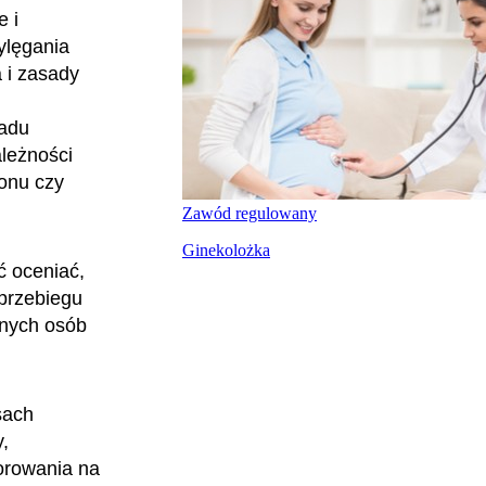
e i
ylęgania
 i zasady
ładu
ależności
onu czy
Zawód regulowany
Ginekolożka
eć oceniać,
 przebiegu
lnych osób
sach
,
orowania na