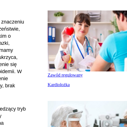
 znaczeniu
zeństwie,
kim o
azki,
j mamy
ukrzyca,
enie się
pidemii. W
Zawód regulowany
enie
Kardiolożka
y, brak
iedzący tryb
y
na