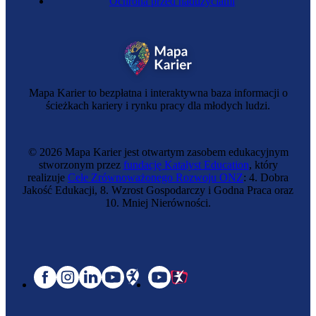
Ochrona przed nadużyciami
Mapa Karier to bezpłatna i interaktywna baza informacji o
ścieżkach kariery i rynku pracy dla młodych ludzi.
© 2026 Mapa Karier jest otwartym zasobem edukacyjnym
stworzonym przez
fundację Katalyst Education
, który
realizuje
Cele Zrównoważonego Rozwoju ONZ
: 4. Dobra
Jakość Edukacji, 8. Wzrost Gospodarczy i Godna Praca oraz
10. Mniej Nierówności.