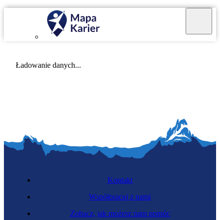
Mapa Karier v 4.0.0
Ładowanie danych...
Kontakt
Współpracuj z nami
Zobacz, jak możesz nam pomóc