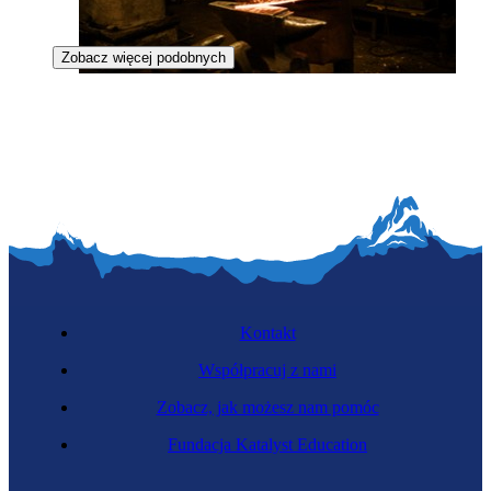
Zobacz więcej podobnych
Płatnerz
Kontakt
Współpracuj z nami
Zobacz, jak możesz nam pomóc
Stolarz
Fundacja Katalyst Education