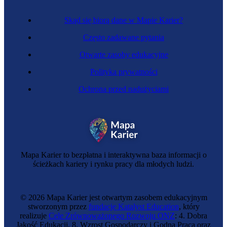
Skąd się biorą dane w Mapie Karier?
Często zadawane pytania
Otwarte zasoby edukacyjne
Polityka prywatności
Ochrona przed nadużyciami
Ślusarz
Mapa Karier to bezpłatna i interaktywna baza informacji o
ścieżkach kariery i rynku pracy dla młodych ludzi.
© 2026 Mapa Karier jest otwartym zasobem edukacyjnym
stworzonym przez
fundację Katalyst Education
, który
realizuje
Cele Zrównoważonego Rozwoju ONZ
: 4. Dobra
Jakość Edukacji, 8. Wzrost Gospodarczy i Godna Praca oraz