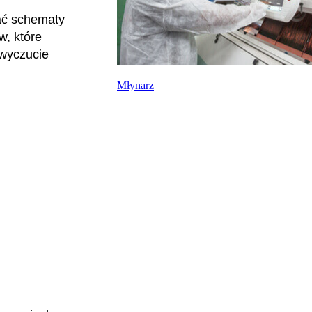
tać schematy
, które
wyczucie
Młynarz