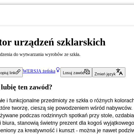
or urządzeń szklarskich
ądzenia do wytwarzania wyrobów ze szkła.
WERSJA
żeńska
opiuj link
Losuj zawód
Zmień język
 lubię ten zawód?
łe i funkcjonalne przedmioty ze szkła o różnych kolorach
 które tworzę, cieszą się powodzeniem wśród nabywców.
żywane podczas rodzinnych spotkań przy stole, ozdabia
i biura, stanowią świetny prezent dla kogoś wyjątkowego
eniony za kreatywność i kunszt - można je nawet podzi