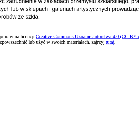
ć zatrudnienie w zakładach przemysłu szklarskiego, pr
zych lub w sklepach i galeriach artystycznych prowadzą
robów ze szkła.
pniony na licencji
Creative Commons Uznanie autorstwa 4.0 (CC BY 4
ozpowszechnić lub użyć w swoich materiałach, zajrzyj
tutaj
.