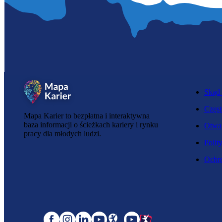
Skąd 
Częst
Mapa Karier to bezpłatna i interaktywna
baza informacji o ścieżkach kariery i rynku
Otwar
pracy dla młodych ludzi.
Polit
Ochro