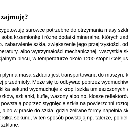
 zajmuję?
zygotowuję surowce potrzebne do otrzymania masy szkl
sobą krzemionkę i różne dodatki mineralne, których za
. zabarwienie szkła, zwiększenie jego przejrzystości, o
eratury, albo wytrzymałości mechanicznej. Wszystkie sk
cjalnym piecu, w temperaturze około 1200 stopni Celsjus
u płynna masa szklana jest transportowana do maszyn, k
iej przedmioty. Może się to odbywać poprzez wydmuchiw
ilka sekund wydmuchuje z kropli szkła umieszczonych
szków, szklanki, kufle, wazony albo np. klosze reflektoró
e powstają poprzez stygnięcie szkła na powierzchni rozto
, albo w prasie do szkła, gdzie żeliwne formy napełnia s
 kilka sekund, w ten sposób powstają np. talerze, popiel
e szklane.