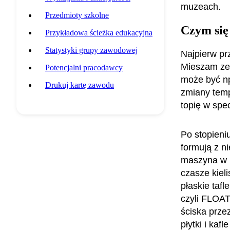
muzeach.
Przedmioty szkolne
Czym się
Przykładowa ścieżka edukacyjna
Statystyki grupy zawodowej
Najpierw pr
Mieszam ze 
Potencjalni pracodawcy
może być np
Drukuj kartę zawodu
zmiany temp
topię w spe
Po stopieni
formują z n
maszyna w k
czasze kieli
płaskie tafl
czyli FLOAT
ściska przez
płytki i kafl