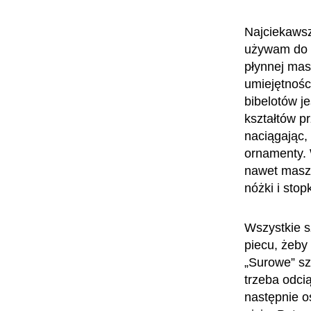
Najciekawsz
używam do t
płynnej masy
umiejętnośc
bibelotów j
kształtów p
naciągając, 
ornamenty. W
nawet masz
nóżki i sto
Wszystkie s
piecu, żeby
„Surowe” szk
trzeba odci
następnie os