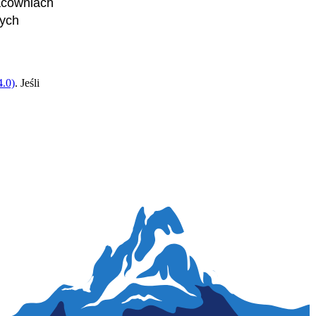
acowniach
cych
.0)
. Jeśli