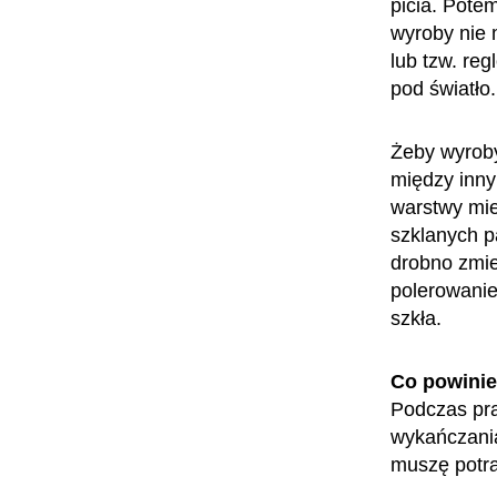
picia. Pote
wyroby nie 
lub tzw. re
pod światło.
Żeby wyroby
między inny
warstwy mie
szklanych pa
drobno zmie
polerowanie
szkła.
Co powini
Podczas pra
wykańczania
muszę potra