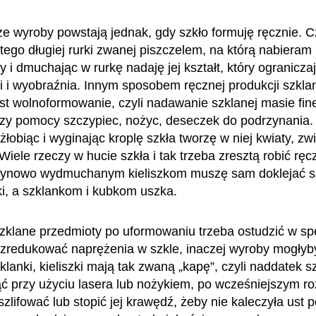
e wyroby powstają jednak, gdy szkło formuję ręcznie. C
ego długiej rurki zwanej piszczelem, na którą nabieram 
 i dmuchając w rurkę nadaję jej kształt, który ogranicza
i i wyobraźnia. Innym sposobem ręcznej produkcji szkla
est wolnoformowanie, czyli nadawanie szklanej masie fin
rzy pomocy szczypiec, nożyc, deseczek do podrzynania.
żłobiąc i wyginając kroplę szkła tworzę w niej kwiaty, zw
iele rzeczy w hucie szkła i tak trzeba zresztą robić ręc
ynowo wydmuchanym kieliszkom muszę sam doklejać s
pki, a szklankom i kubkom uszka.
zklane przedmioty po uformowaniu trzeba ostudzić w sp
 zredukować naprężenia w szkle, inaczej wyroby mogłyb
lanki, kieliszki mają tak zwaną „kapę”, czyli naddatek sz
ąć przy użyciu lasera lub nożykiem, po wcześniejszym ro
zlifować lub stopić jej krawędź, żeby nie kaleczyła ust 