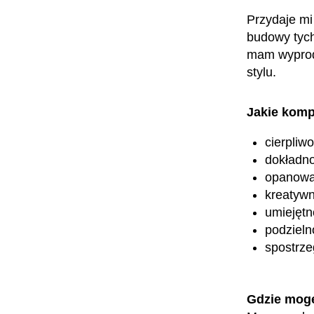
Przydaje mi
budowy tych
mam wyprod
stylu.
Jakie komp
cierpliw
dokładn
opanowa
kreatyw
umiejętn
podzieln
spostrz
Gdzie mog