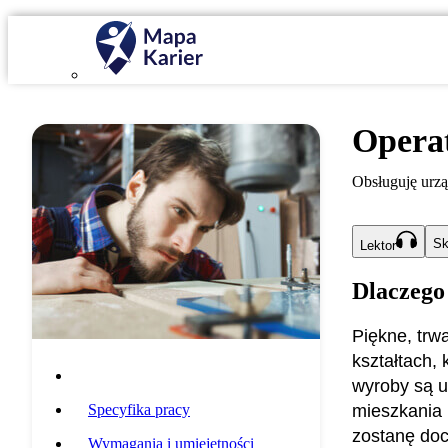
Operat
Obsługuję urz
Sk
Lektor
Dlaczego
Piękne, trwa
kształtach,
Opis zawodu
wyroby są u
Specyfika pracy
mieszkania 
zostanę doc
Wymagania i umiejętności