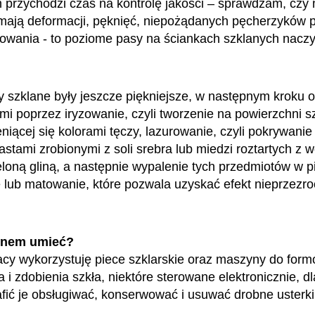
m przychodzi czas na kontrolę jakości – sprawdzam, czy
mają deformacji, pęknięć, niepożądanych pęcherzyków 
glowania - to poziome pasy na ściankach szklanych nacz
 szklane były jeszcze piękniejsze, w następnym kroku o
mi poprzez iryzowanie, czyli tworzenie na powierzchni sz
niącej się kolorami tęczy, lazurowanie, czyli pokrywanie
stami zrobionymi z soli srebra lub miedzi roztartych z w
loną gliną, a następnie wypalenie tych przedmiotów w p
 lub matowanie, które pozwala uzyskać efekt nieprzezr
enem umieć?
cy wykorzystuję piece szklarskie oraz maszyny do form
 i zdobienia szkła, niektóre sterowane elektronicznie, d
fić je obsługiwać, konserwować i usuwać drobne usterki