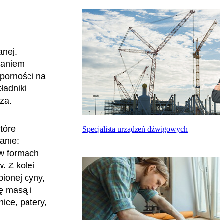
anej.
daniem
dporności na
ładniki
za.
tóre
Specjalista urządzeń dźwigowych
anie:
 w formach
w. Z kolei
pionej cyny,
ię masą i
nice, patery,