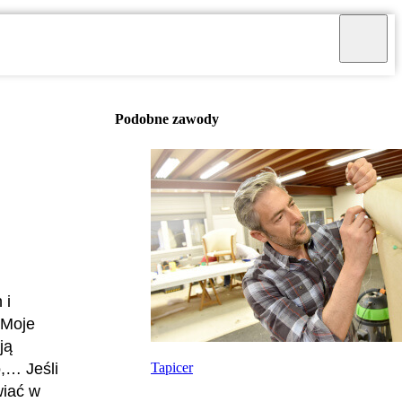
Podobne zawody
 i
 Moje
ją
Tapicer
,… Jeśli
wiać w