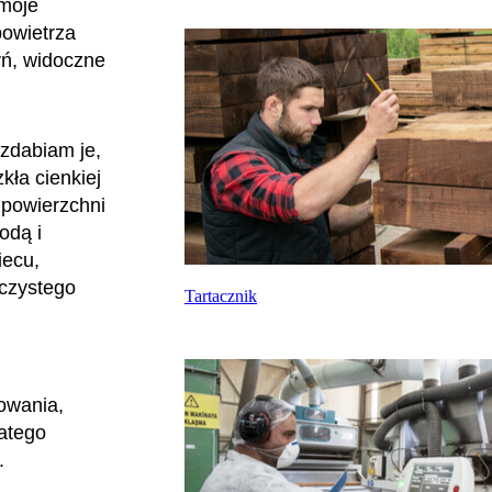
 moje
powietrza
yń, widoczne
zdabiam je,
kła cienkiej
 powierzchni
odą i
iecu,
oczystego
Tartacznik
owania,
latego
.