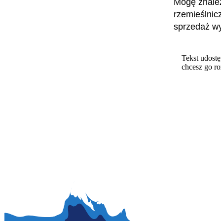
Mogę znaleź
rzemieślnic
sprzedaż wy
Tekst udostę
chcesz go r