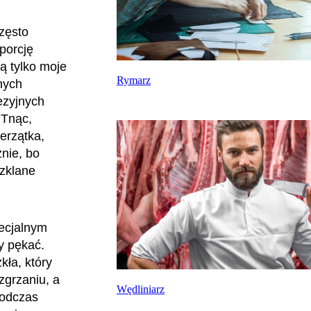
zęsto
porcję
ją tylko moje
Rymarz
nych
ezyjnych
 Tnąc,
ierzątka,
znie, bo
zklane
ecjalnym
y pękać.
kła, który
zgrzaniu, a
Wędliniarz
podczas