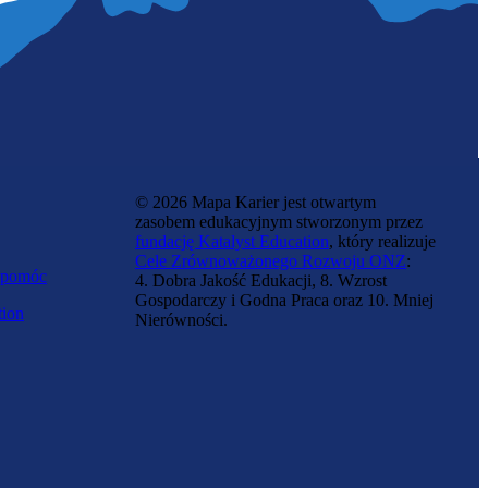
© 2026 Mapa Karier jest otwartym
zasobem edukacyjnym stworzonym przez
fundację Katalyst Education
, który realizuje
Cele Zrównoważonego Rozwoju ONZ
:
 pomóc
4. Dobra Jakość Edukacji, 8. Wzrost
Gospodarczy i Godna Praca oraz 10. Mniej
tion
Nierówności.