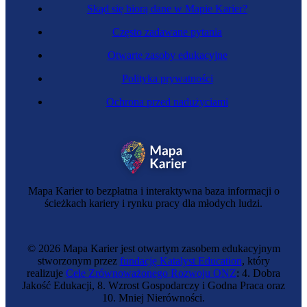
Skąd się biorą dane w Mapie Karier?
Często zadawane pytania
Otwarte zasoby edukacyjne
Polityka prywatności
Ochrona przed nadużyciami
Mapa Karier to bezpłatna i interaktywna baza informacji o
ścieżkach kariery i rynku pracy dla młodych ludzi.
© 2026 Mapa Karier jest otwartym zasobem edukacyjnym
stworzonym przez
fundację Katalyst Education
, który
realizuje
Cele Zrównoważonego Rozwoju ONZ
: 4. Dobra
Jakość Edukacji, 8. Wzrost Gospodarczy i Godna Praca oraz
10. Mniej Nierówności.