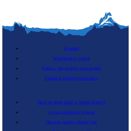
Kontakt
Współpracuj z nami
Zobacz, jak możesz nam pomóc
Fundacja Katalyst Education
Skąd się biorą dane w Mapie Karier?
Często zadawane pytania
Otwarte zasoby edukacyjne