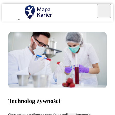
Technolog żywności
Opracowuję najlepsze sposoby produkcji żywności.