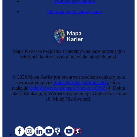
Polityka prywatności
Ochrona przed nadużyciami
Mapa Karier to bezpłatna i interaktywna baza informacji o
ścieżkach kariery i rynku pracy dla młodych ludzi.
© 2026 Mapa Karier jest otwartym zasobem edukacyjnym
stworzonym przez
fundację Katalyst Education
, który
realizuje
Cele Zrównoważonego Rozwoju ONZ
: 4. Dobra
Jakość Edukacji, 8. Wzrost Gospodarczy i Godna Praca oraz
10. Mniej Nierówności.