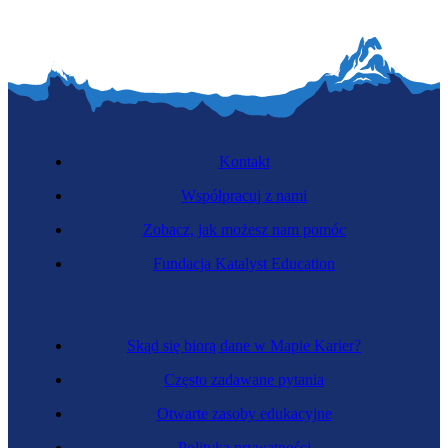
Kontakt
Współpracuj z nami
Zobacz, jak możesz nam pomóc
Fundacja Katalyst Education
Skąd się biorą dane w Mapie Karier?
Często zadawane pytania
Otwarte zasoby edukacyjne
Polityka prywatności