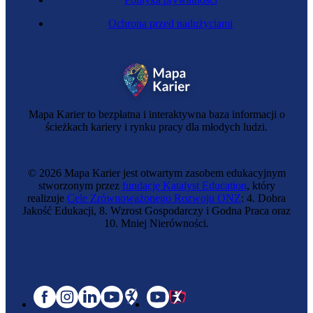
Ochrona przed nadużyciami
Mapa Karier to bezpłatna i interaktywna baza informacji o
ścieżkach kariery i rynku pracy dla młodych ludzi.
© 2026 Mapa Karier jest otwartym zasobem edukacyjnym
stworzonym przez
fundację Katalyst Education
, który
realizuje
Cele Zrównoważonego Rozwoju ONZ
: 4. Dobra
Jakość Edukacji, 8. Wzrost Gospodarczy i Godna Praca oraz
10. Mniej Nierówności.