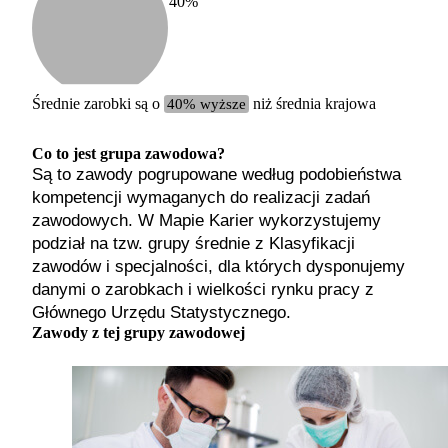
40
%
Etykiet
b. małe
małe
średnie
Średnie zarobki są o
40% wyższe
niż średnia krajowa
duże
b. duże
Co to jest grupa zawodowa?
Są to zawody pogrupowane według podobieństwa
kompetencji wymaganych do realizacji zadań
zawodowych. W Mapie Karier wykorzystujemy
podział na tzw. grupy średnie z Klasyfikacji
zawodów i specjalności, dla których dysponujemy
danymi o zarobkach i wielkości rynku pracy z
Głównego Urzędu Statystycznego.
Zawody z tej grupy zawodowej