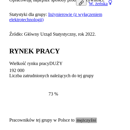
W.
żeńska
Statystyki dla grupy:
Inżynierowie (z wyłączeniem
elektrotechnologii)
Źródło: Główny Urząd Statystyczny, rok 2022.
RYNEK PRACY
Wielkość rynku pracy
DUŻY
192 000
Liczba zatrudnionych należących do tej grupy
Struktur
według zawodów, 2022
73
%
Pracowników tej grupy w Polsce to
mężczyźni