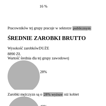
16
%
Pracowników tej grupy pracuje w sektorze
publicznym
ŚREDNIE ZAROBKI BRUTTO
Etykieta
Zakres wart
Wysokość zarobków
DUŻE
b. duży
powyżej 200 tysięcy za
8890 ZŁ
Wartość średnia dla tej grupy zawodowej
duży
100-200 tysięcy zatrud
średni
20-100 tysięcy zatrudn
mały
5-20 tysięcy zatrudnion
c
28
%
miesięczne 
b. mały
poniżej 5 tysięcy zatru
uśrednione
do której 
Urzędu Sta
Zarobki mężczyzn są o
28% wyższe
niż kobiet
według zaw