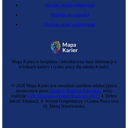
Otwarte zasoby edukacyjne
Polityka prywatności
Ochrona przed nadużyciami
Aktorka
Mapa Karier to bezpłatna i interaktywna baza informacji o
ścieżkach kariery i rynku pracy dla młodych ludzi.
© 2026 Mapa Karier jest otwartym zasobem edukacyjnym
stworzonym przez
fundację Katalyst Education
, który
realizuje
Cele Zrównoważonego Rozwoju ONZ
: 4. Dobra
Jakość Edukacji, 8. Wzrost Gospodarczy i Godna Praca oraz
10. Mniej Nierówności.