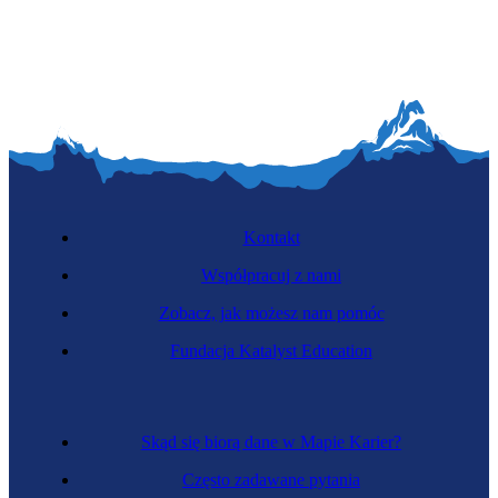
Kaskaderka
Kontakt
Współpracuj z nami
Zobacz, jak możesz nam pomóc
Śpiewaczka operowa
Fundacja Katalyst Education
Skąd się biorą dane w Mapie Karier?
Często zadawane pytania