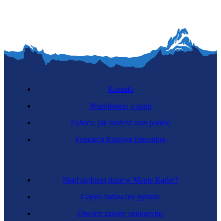
Kontakt
Współpracuj z nami
Zobacz, jak możesz nam pomóc
Fundacja Katalyst Education
Skąd się biorą dane w Mapie Karier?
Często zadawane pytania
Otwarte zasoby edukacyjne