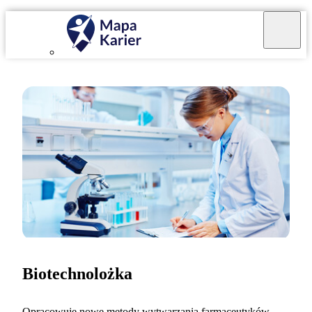
Biotechnolożka
Opracowuję nowe metody wytwarzania farmaceutyków,