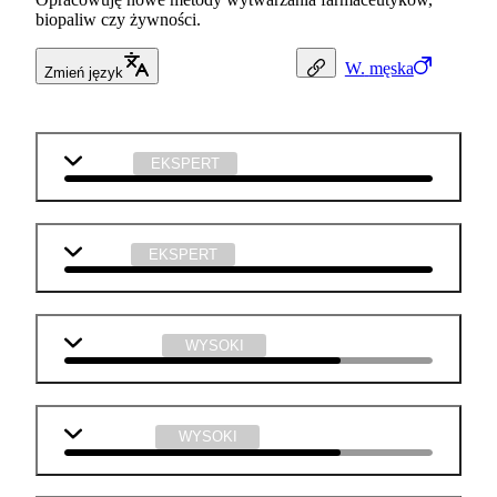
biopaliw czy żywności.
W.
męska
Zmień język
biologia
EKSPERT
chemia
EKSPERT
matematyka
WYSOKI
j. angielski
WYSOKI