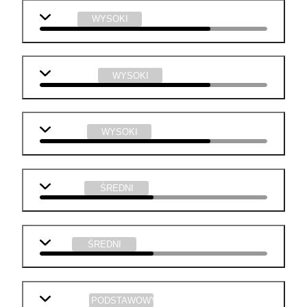
fizyka
WYSOKI
informatyka
WYSOKI
technika
WYSOKI
j. polski
ŚREDNI
WOS
ŚREDNI
geografia
PODSTAWOWY