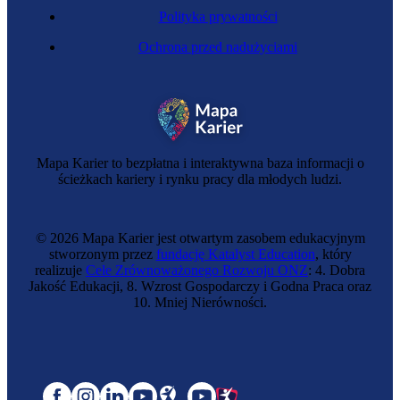
Polityka prywatności
Ochrona przed nadużyciami
Mapa Karier to bezpłatna i interaktywna baza informacji o
ścieżkach kariery i rynku pracy dla młodych ludzi.
© 2026 Mapa Karier jest otwartym zasobem edukacyjnym
stworzonym przez
fundację Katalyst Education
, który
realizuje
Cele Zrównoważonego Rozwoju ONZ
: 4. Dobra
Jakość Edukacji, 8. Wzrost Gospodarczy i Godna Praca oraz
10. Mniej Nierówności.