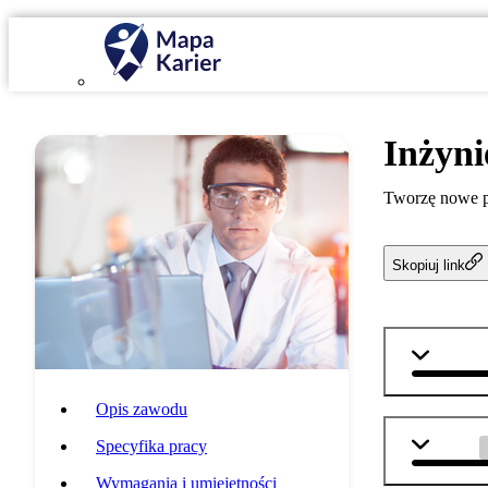
Inżyni
Tworzę nowe pr
Skopiuj link
matemat
Opis zawodu
biologia
Specyfika pracy
Wymagania i umiejętności