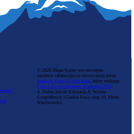
© 2026 Mapa Karier jest otwartym
zasobem edukacyjnym stworzonym przez
fundację Katalyst Education
, który realizuje
Cele Zrównoważonego Rozwoju ONZ
:
 pomóc
4. Dobra Jakość Edukacji, 8. Wzrost
Gospodarczy i Godna Praca oraz 10. Mniej
tion
Nierówności.