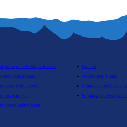
się biorą dane w Mapie Karier?
Kontakt
o zadawane pytania
Współpracuj z nami
te zasoby edukacyjne
Zobacz, jak możesz nam
yka prywatności
Fundacja Katalyst Educa
na przed nadużyciami