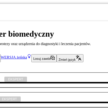
er biomedyczny
otezy oraz urządzenia do diagnostyki i leczenia pacjentów.
WERSJA
żeńska
Losuj zawód
Zmień język
yka
EKSPERT
EKSPERT