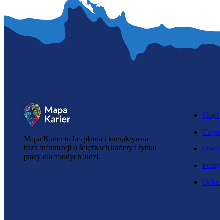
Skąd 
Częst
Mapa Karier to bezpłatna i interaktywna
baza informacji o ścieżkach kariery i rynku
Otwar
pracy dla młodych ludzi.
Polit
Ochro