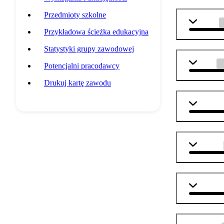
Przedmioty szkolne
chemia
Przykładowa ścieżka edukacyjna
Statystyki grupy zawodowej
fizyka
Potencjalni pracodawcy
Drukuj kartę zawodu
informat
technika
j. angiel