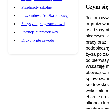
Czym się
Przedmioty szkolne
Przykładowa ścieżka edukacyjna
Jestem cywi
organizowa
Statystyki grupy zawodowej
osadzonymi 
Potencjalni pracodawcy
śledczym. W
Drukuj kartę zawodu
pracy oraz 
podopieczny
życia po za
od pierwszy
Wskazuję mu
obowiązkami
sprawowani
środowiskow
wykształceni
choruje na 
alkoholu lu