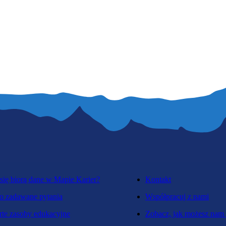
się biorą dane w Mapie Karier?
Kontakt
o zadawane pytania
Współpracuj z nami
te zasoby edukacyjne
Zobacz, jak możesz nam