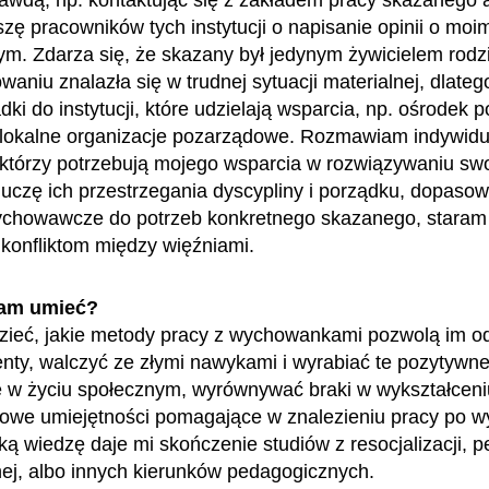
awdą, np. kontaktując się z zakładem pracy skazanego 
szę pracowników tych instytucji o napisanie opinii o moi
m. Zdarza się, że skazany był jedynym żywicielem rodzi
waniu znalazła się w trudnej sytuacji materialnej, dlate
dki do instytucji, które udzielają wsparcia, np. ośrodek
 lokalne organizacje pozarządowe. Rozmawiam indywidu
którzy potrzebują mojego wsparcia w rozwiązywaniu sw
uczę ich przestrzegania dyscypliny i porządku, dopasow
ychowawcze do potrzeb konkretnego skazanego, staram 
konfliktom między więźniami.
am umieć?
ieć, jakie metody pracy z wychowankami pozwolą im od
lenty, walczyć ze złymi nawykami i wyrabiać te pozytywne
w życiu społecznym, wyrównywać braki w wykształceniu
we umiejętności pomagające w znalezieniu pracy po wy
ką wiedzę daje mi skończenie studiów z resocjalizacji, p
nej, albo innych kierunków pedagogicznych.