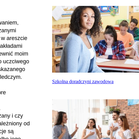
owaniem,
zanymi
 w areszcie
zakładami
apewnić moim
o uczciwego
 skazanego
śledczym.
Szkolna doradczyni zawodowa
bre
,
zany i czy
ależniony od
cje są