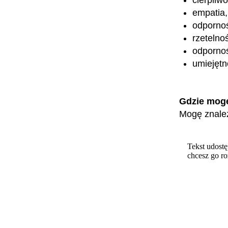
empatia,
odporno
rzetelno
odpornoś
umiejętn
Gdzie mog
Mogę znaleź
Tekst udostę
chcesz go r