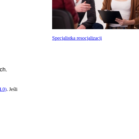
Specjalistka resocjalizacji
ch.
.0)
. Jeśli