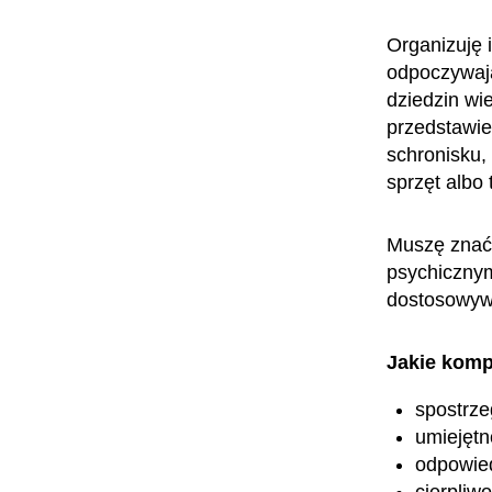
Organizuję i
odpoczywają
dziedzin wi
przedstawie
schronisku,
sprzęt albo
Muszę znać 
psychicznym
dostosowywa
Jakie komp
spostrz
umiejętn
odpowied
cierpliw