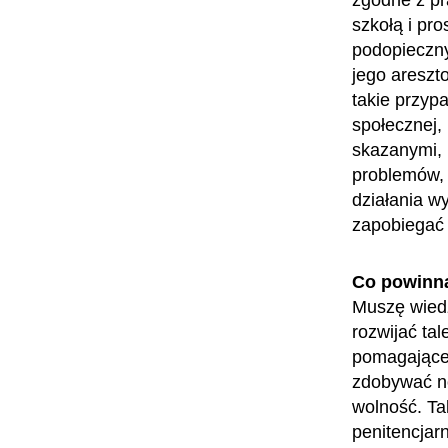
zgodne z pr
szkołą i pro
podopieczny
jego areszto
takie przypa
społecznej,
skazanymi, 
problemów, 
działania w
zapobiegać 
Co powinn
Muszę wiedz
rozwijać ta
pomagające 
zdobywać no
wolność. Ta
penitencjar