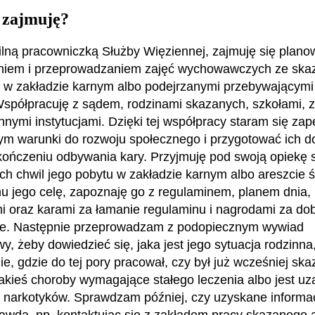
 zajmuję?
lną pracowniczką Służby Więziennej, zajmuję się plan
niem i przeprowadzaniem zajęć wychowawczych ze ska
w zakładzie karnym albo podejrzanymi przebywającymi
spółpracuję z sądem, rodzinami skazanych, szkołami, 
innymi instytucjami. Dzięki tej współpracy staram się z
m warunki do rozwoju społecznego i przygotować ich d
kończeniu odbywania kary. Przyjmuję pod swoją opiekę
ch chwil jego pobytu w zakładzie karnym albo areszcie 
 jego celę, zapoznaję go z regulaminem, planem dnia,
 oraz karami za łamanie regulaminu i nagrodami za do
e. Następnie przeprowadzam z podopiecznym wywiad
y, żeby dowiedzieć się, jaka jest jego sytuacja rodzinna
e, gdzie do tej pory pracował, czy był już wcześniej ska
jakieś choroby wymagające stałego leczenia albo jest uz
b narkotyków. Sprawdzam później, czy uzyskane informa