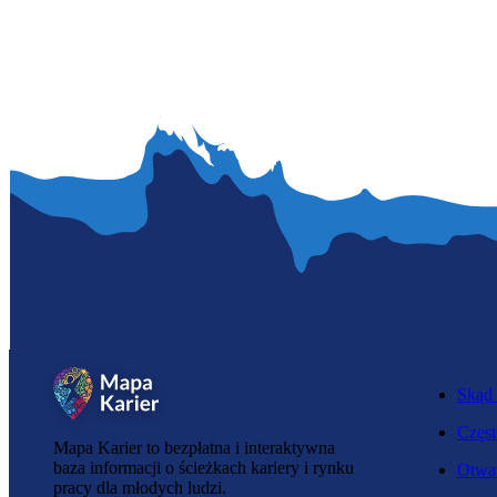
Skąd 
Częst
Mapa Karier to bezpłatna i interaktywna
baza informacji o ścieżkach kariery i rynku
Otwar
pracy dla młodych ludzi.