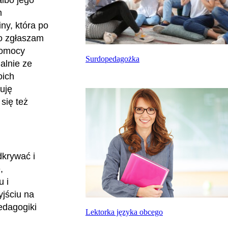
albo jego
m
ny, która po
go zgłaszam
 pomocy
Surdopedagożka
alnie ze
oich
uję
się też
krywać i
,
 i
jściu na
edagogiki
Lektorka języka obcego