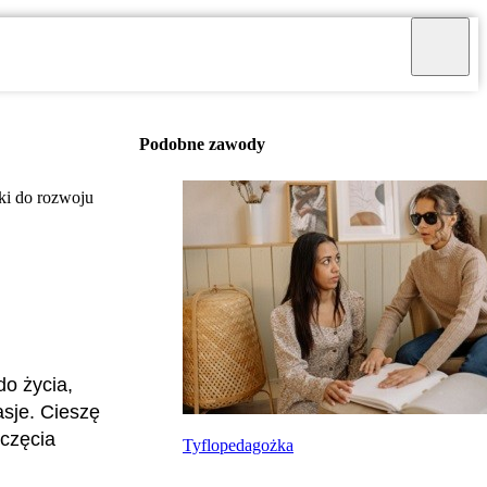
Podobne zawody
ki do rozwoju
do życia,
asje. Cieszę
oczęcia
Tyflopedagożka