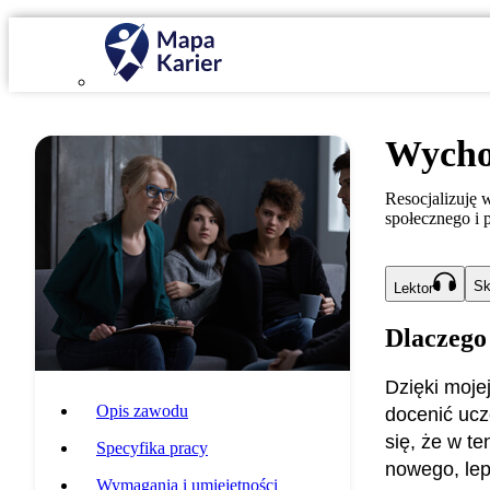
Wycho
Resocjalizuję
społecznego i 
Sk
Lektor
Dlaczego
Dzięki moje
Opis zawodu
docenić uczc
się, że w t
Specyfika pracy
nowego, lep
Wymagania i umiejętności