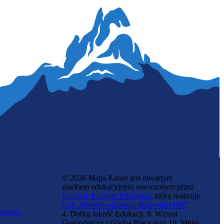
© 2026 Mapa Karier jest otwartym
zasobem edukacyjnym stworzonym przez
fundację Katalyst Education
, który realizuje
Cele Zrównoważonego Rozwoju ONZ
:
 pomóc
4. Dobra Jakość Edukacji, 8. Wzrost
Gospodarczy i Godna Praca oraz 10. Mniej