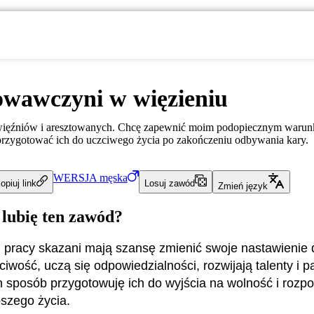
wawczyni w więzieniu
 więźniów i aresztowanych. Chcę zapewnić moim podopiecznym warun
przygotować ich do uczciwego życia po zakończeniu odbywania kary.
WERSJA
męska
opiuj link
Losuj zawód
Zmień język
 lubię ten zawód?
j pracy skazani mają szansę zmienić swoje nastawienie 
iwość, uczą się odpowiedzialności, rozwijają talenty i p
en sposób przygotowuję ich do wyjścia na wolność i rozp
szego życia.