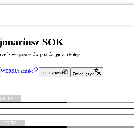
jonariusz SOK
czeństwo pasażerów podróżujących koleją.
WERSJA
żeńska
Losuj zawód
Zmień język
ŚREDNI
ŚREDNI