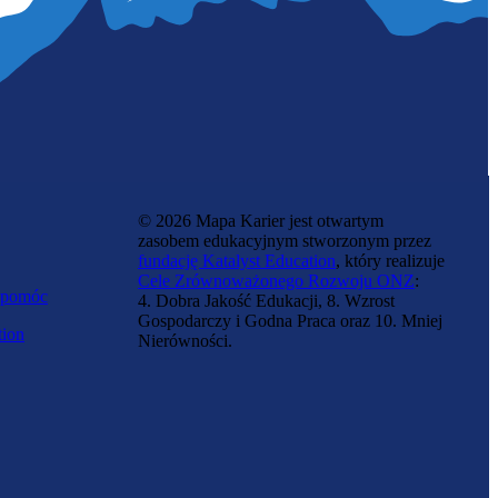
© 2026 Mapa Karier jest otwartym
zasobem edukacyjnym stworzonym przez
fundację Katalyst Education
, który realizuje
Cele Zrównoważonego Rozwoju ONZ
:
 pomóc
4. Dobra Jakość Edukacji, 8. Wzrost
Gospodarczy i Godna Praca oraz 10. Mniej
tion
Nierówności.