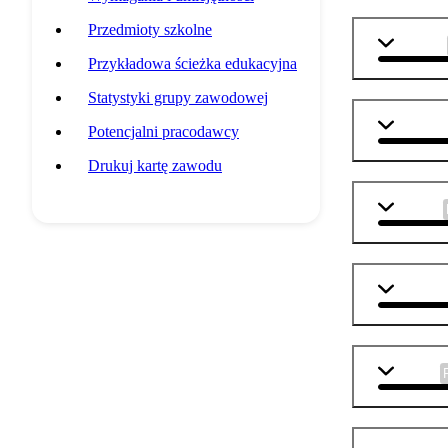
Przedmioty szkolne
technika
Przykładowa ścieżka edukacyjna
Statystyki grupy zawodowej
matemat
Potencjalni pracodawcy
Drukuj kartę zawodu
j. polski
j. angiel
biologia