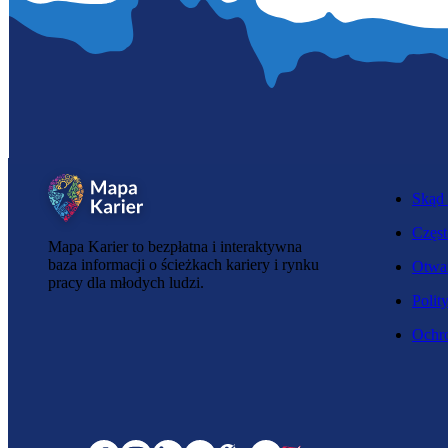
Skąd 
Częst
Mapa Karier to bezpłatna i interaktywna
baza informacji o ścieżkach kariery i rynku
Otwar
pracy dla młodych ludzi.
Polit
Ochro