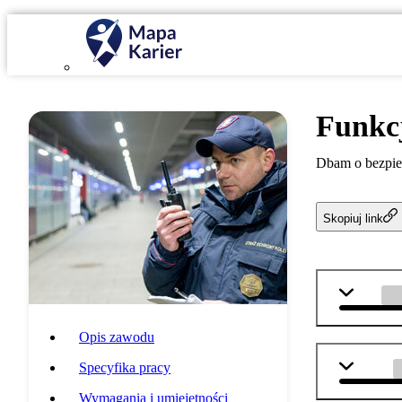
Funkc
Dbam o bezpie
Skopiuj link
WOS
Opis zawodu
chemia
Specyfika pracy
Wymagania i umiejętności