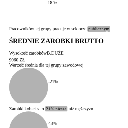
18
%
Pracowników tej grupy pracuje w sektorze
publicznym
ŚREDNIE ZAROBKI BRUTTO
Etykieta
Zakres wart
Wysokość zarobków
B.DUŻE
b. duży
powyżej 200 tysięcy za
9060 ZŁ
Wartość średnia dla tej grupy zawodowej
duży
100-200 tysięcy zatrud
średni
20-100 tysięcy zatrudn
mały
5-20 tysięcy zatrudnion
c
-21
%
miesięczne 
b. mały
poniżej 5 tysięcy zatru
uśrednione
do której 
Urzędu Sta
Zarobki kobiet są o
21% niższe
niż mężczyzn
według zaw
43
%