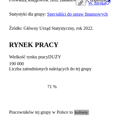
W.
męska
Statystyki dla grupy:
Specjaliści do spraw finansowych
Źródło: Główny Urząd Statystyczny, rok 2022.
RYNEK PRACY
Wielkość rynku pracy
DUŻY
190 000
Liczba zatrudnionych należących do tej grupy
Struktur
według zawodów, 2022
71
%
Pracowników tej grupy w Polsce to
kobiety