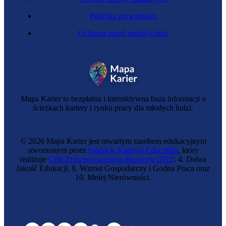
Polityka prywatności
Ochrona przed nadużyciami
Mapa Karier to bezpłatna i interaktywna baza informacji o
ścieżkach kariery i rynku pracy dla młodych ludzi.
© 2026 Mapa Karier jest otwartym zasobem edukacyjnym
stworzonym przez
fundację Katalyst Education
, który
realizuje
Cele Zrównoważonego Rozwoju ONZ
: 4. Dobra
Jakość Edukacji, 8. Wzrost Gospodarczy i Godna Praca oraz
10. Mniej Nierówności.