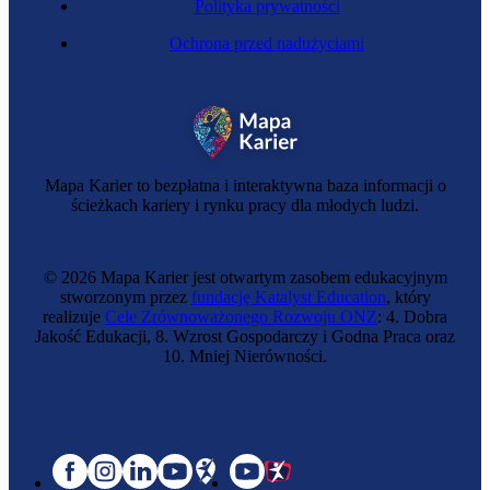
Polityka prywatności
Ochrona przed nadużyciami
Mapa Karier to bezpłatna i interaktywna baza informacji o
ścieżkach kariery i rynku pracy dla młodych ludzi.
© 2026 Mapa Karier jest otwartym zasobem edukacyjnym
stworzonym przez
fundację Katalyst Education
, który
realizuje
Cele Zrównoważonego Rozwoju ONZ
: 4. Dobra
Jakość Edukacji, 8. Wzrost Gospodarczy i Godna Praca oraz
10. Mniej Nierówności.