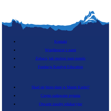
Kontakt
Współpracuj z nami
Zobacz, jak możesz nam pomóc
Fundacja Katalyst Education
Skąd się biorą dane w Mapie Karier?
Często zadawane pytania
Otwarte zasoby edukacyjne