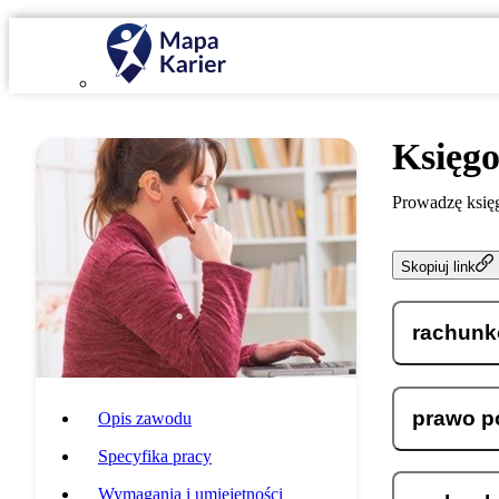
Księg
Prowadzę księg
Skopiuj link
rachun
prawo p
Opis zawodu
Specyfika pracy
Wymagania i umiejętności