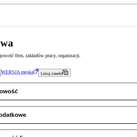
owa
owość firm, zakładów pracy, organizacji.
WERSJA
męska
Losuj zawód
kowość
odatkowe