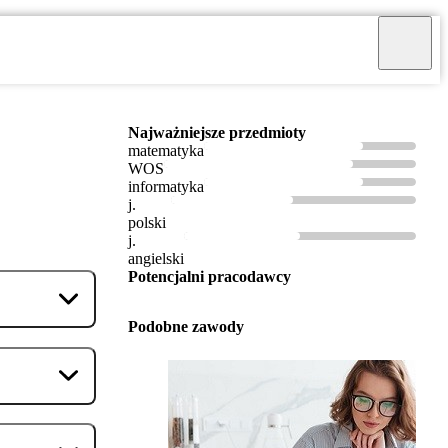
Najważniejsze przedmioty
matematyka
WOS
informatyka
j.
polski
j.
angielski
Potencjalni pracodawcy
Podobne zawody