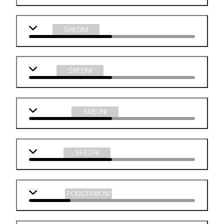
WOS
ŚREDNI
fizyka
ŚREDNI
informatyka
ŚREDNI
technika
ŚREDNI
geografia
PODSTAWOWY