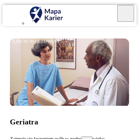
ZAWÓD REGULOWANY
Geriatra
Zajmuję się leczeniem osób w podeszłym wieku.