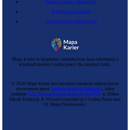
Otwarte zasoby edukacyjne
Polityka prywatności
Ochrona przed nadużyciami
Mapa Karier to bezpłatna i interaktywna baza informacji o
ścieżkach kariery i rynku pracy dla młodych ludzi.
© 2026 Mapa Karier jest otwartym zasobem edukacyjnym
stworzonym przez
fundację Katalyst Education
, który
realizuje
Cele Zrównoważonego Rozwoju ONZ
: 4. Dobra
Jakość Edukacji, 8. Wzrost Gospodarczy i Godna Praca oraz
10. Mniej Nierówności.