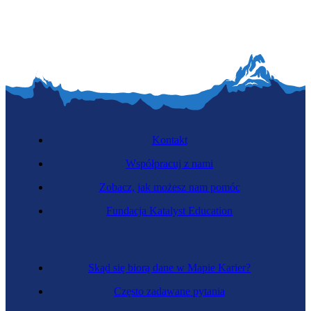
Kontakt
Współpracuj z nami
Zobacz, jak możesz nam pomóc
Fundacja Katalyst Education
Skąd się biorą dane w Mapie Karier?
Często zadawane pytania