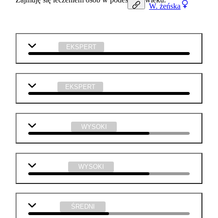
W.
żeńska
biologia
EKSPERT
chemia
EKSPERT
matematyka
WYSOKI
j. angielski
WYSOKI
j. polski
ŚREDNI