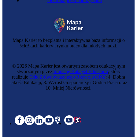
Ochrona przed nadużyciami
Mapa Karier to bezpłatna i interaktywna baza informacji o
ścieżkach kariery i rynku pracy dla młodych ludzi.
© 2026 Mapa Karier jest otwartym zasobem edukacyjnym
stworzonym przez
fundację Katalyst Education
, który
realizuje
Cele Zrównoważonego Rozwoju ONZ
: 4. Dobra
Jakość Edukacji, 8. Wzrost Gospodarczy i Godna Praca oraz
10. Mniej Nierówności.