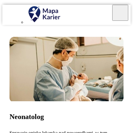
Neonatolog
Sprawuję opiekę lekarską nad noworodkami, w tym