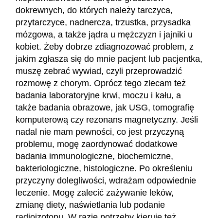
dokrewnych, do których należy tarczyca,
przytarczyce, nadnercza, trzustka, przysadka
mózgowa, a także jądra u mężczyzn i jajniki u
kobiet. Żeby dobrze zdiagnozować problem, z
jakim zgłasza się do mnie pacjent lub pacjentka,
muszę zebrać wywiad, czyli przeprowadzić
rozmowę z chorym. Oprócz tego zlecam też
badania laboratoryjne krwi, moczu i kału, a
także badania obrazowe, jak USG, tomografię
komputerową czy rezonans magnetyczny. Jeśli
nadal nie mam pewności, co jest przyczyną
problemu, mogę zaordynować dodatkowe
badania immunologiczne, biochemiczne,
bakteriologiczne, histologiczne. Po określeniu
przyczyny dolegliwości, wdrażam odpowiednie
leczenie. Mogę zalecić zażywanie leków,
zmianę diety, naświetlania lub podanie
radioizotopu. W razie potrzeby kieruję też