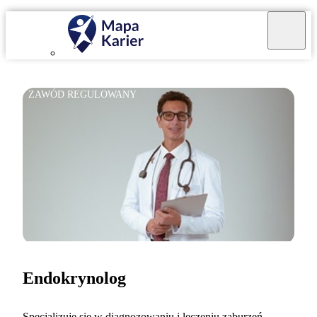
ZAWÓD REGULOWANY
Endokrynolog
Specjalizuję się w diagnozowaniu i leczeniu zaburzeń