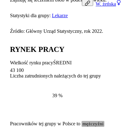
W.
żeńska
Statystyki dla grupy:
Lekarze
Źródło: Główny Urząd Statystyczny, rok 2022.
RYNEK PRACY
Wielkość rynku pracy
ŚREDNI
43 100
Liczba zatrudnionych należących do tej grupy
Struktur
według zawodów, 2022
39
%
Pracowników tej grupy w Polsce to
mężczyźni