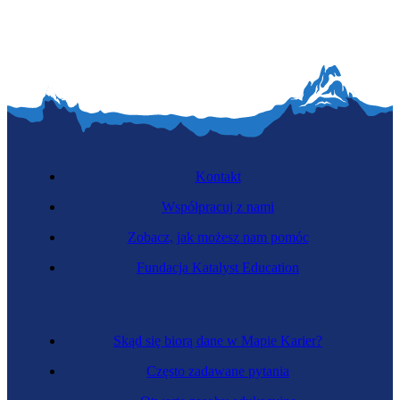
Kontakt
Współpracuj z nami
Zobacz, jak możesz nam pomóc
Fundacja Katalyst Education
Skąd się biorą dane w Mapie Karier?
Często zadawane pytania