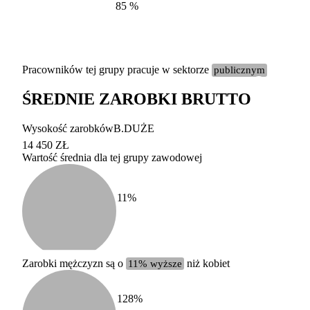
85
%
Pracowników tej grupy pracuje w sektorze
publicznym
ŚREDNIE ZAROBKI BRUTTO
Etykieta
Zakres wart
Wysokość zarobków
B.DUŻE
b. duży
powyżej 200 tysięcy za
14 450 ZŁ
Wartość średnia dla tej grupy zawodowej
duży
100-200 tysięcy zatrud
średni
20-100 tysięcy zatrudn
mały
5-20 tysięcy zatrudnion
c
11
%
miesięczne 
b. mały
poniżej 5 tysięcy zatru
uśrednione
do której 
Urzędu Sta
Zarobki mężczyzn są o
11% wyższe
niż kobiet
według zaw
128
%