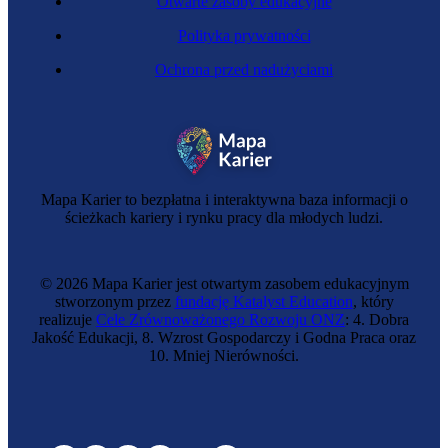
Otwarte zasoby edukacyjne
Polityka prywatności
Ochrona przed nadużyciami
Mapa Karier to bezpłatna i interaktywna baza informacji o
ścieżkach kariery i rynku pracy dla młodych ludzi.
© 2026 Mapa Karier jest otwartym zasobem edukacyjnym
stworzonym przez
fundację Katalyst Education
, który
realizuje
Cele Zrównoważonego Rozwoju ONZ
: 4. Dobra
Jakość Edukacji, 8. Wzrost Gospodarczy i Godna Praca oraz
10. Mniej Nierówności.