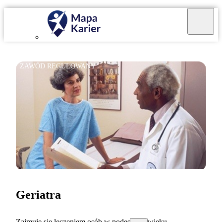
ZAWÓD REGULOWANY
Geriatra
Zajmuję się leczeniem osób w podeszłym wieku.