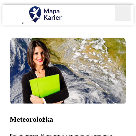
Meteorolożka
Badam procesy klimatyczne, przygotowuję prognozy