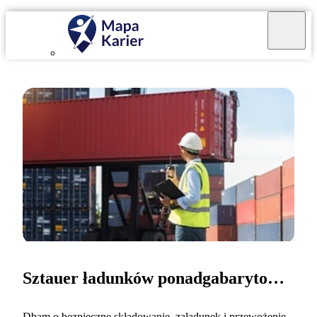
Sztauer ładunków ponadgabarytowych
Dbam o bezpieczne składowanie, załadunek i przewożenie