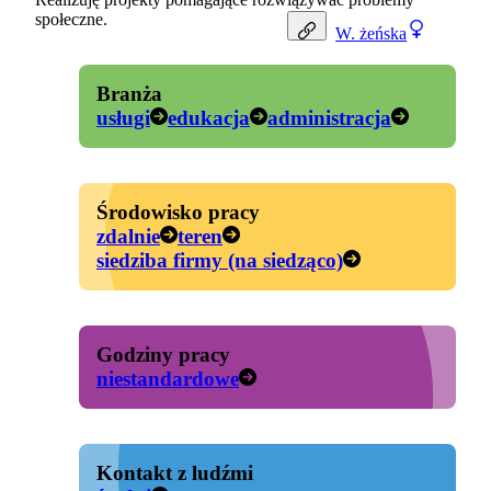
społeczne.
W.
żeńska
Branża
usługi
edukacja
administracja
Środowisko pracy
zdalnie
teren
siedziba firmy (na siedząco)
Godziny pracy
niestandardowe
Kontakt z ludźmi