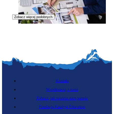
Zobacz więcej podobnych
Zawód przyszłości
Nostalgista
Kontakt
Współpracuj z nami
Zobacz, jak możesz nam pomóc
Fundacja Katalyst Education
Specjalista zdalnego planowania wnętrz