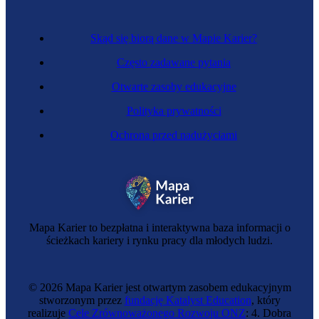
Skąd się biorą dane w Mapie Karier?
Często zadawane pytania
Otwarte zasoby edukacyjne
Polityka prywatności
Ochrona przed nadużyciami
Doradca edukacyjny
Mapa Karier to bezpłatna i interaktywna baza informacji o
ścieżkach kariery i rynku pracy dla młodych ludzi.
© 2026 Mapa Karier jest otwartym zasobem edukacyjnym
stworzonym przez
fundację Katalyst Education
, który
realizuje
Cele Zrównoważonego Rozwoju ONZ
: 4. Dobra