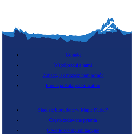
Kontakt
Współpracuj z nami
Zobacz, jak możesz nam pomóc
Fundacja Katalyst Education
Skąd się biorą dane w Mapie Karier?
Często zadawane pytania
Otwarte zasoby edukacyjne