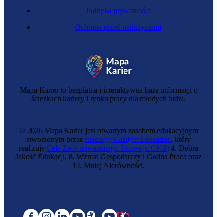
Polityka prywatności
Ochrona przed nadużyciami
Mapa Karier to bezpłatna i interaktywna baza informacji o
ścieżkach kariery i rynku pracy dla młodych ludzi.
© 2026 Mapa Karier jest otwartym zasobem edukacyjnym
stworzonym przez
fundację Katalyst Education
, który
realizuje
Cele Zrównoważonego Rozwoju ONZ
: 4. Dobra
Jakość Edukacji, 8. Wzrost Gospodarczy i Godna Praca oraz
10. Mniej Nierówności.