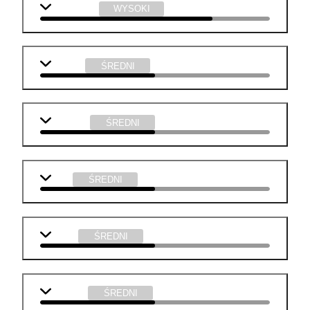
informatyka
WYSOKI
j. polski
ŚREDNI
geografia
ŚREDNI
WOS
ŚREDNI
fizyka
ŚREDNI
technika
ŚREDNI