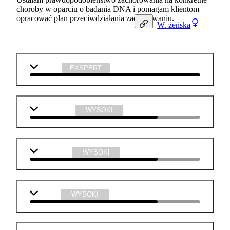
choroby w oparciu o badania DNA i pomagam klientom
opracować plan przeciwdziałania zachorowaniu.
W.
żeńska
biologia
EKSPERT
matematyka
WYSOKI
j. angielski
WYSOKI
chemia
WYSOKI