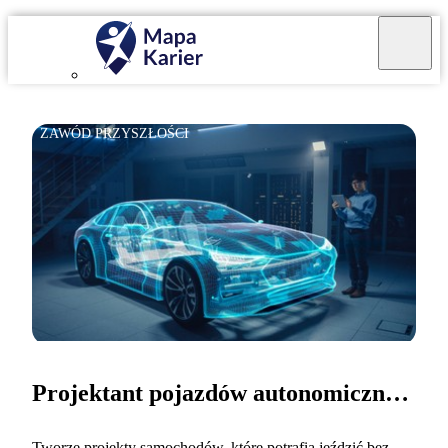
ZAWÓD PRZYSZŁOŚCI
Projektant pojazdów autonomicznych
Tworzę projekty samochodów, które potrafią jeździć bez