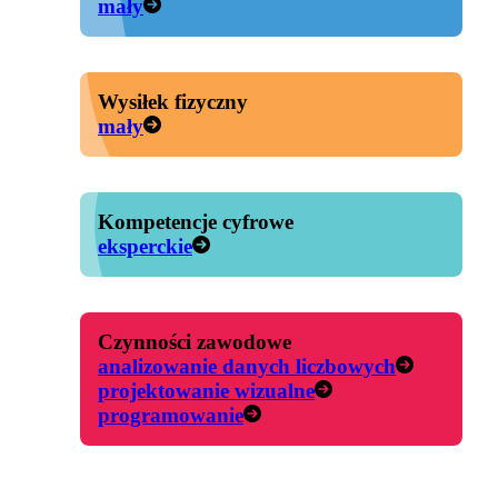
mały
Wysiłek fizyczny
mały
Kompetencje cyfrowe
eksperckie
Czynności zawodowe
analizowanie danych liczbowych
projektowanie wizualne
programowanie