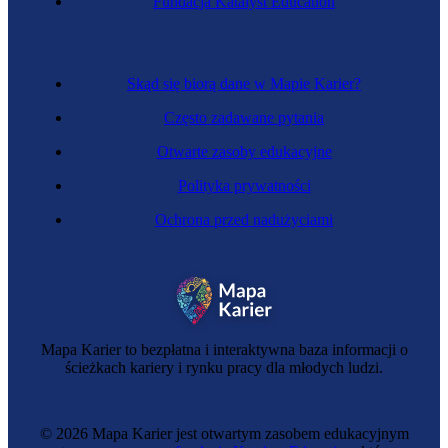
Fundacja Katalyst Education
Zawód przyszłości
Inżynier nanomedycyny
Skąd się biorą dane w Mapie Karier?
Często zadawane pytania
Otwarte zasoby edukacyjne
Polityka prywatności
Ochrona przed nadużyciami
Inżynier automatyki i robotyki
Mapa Karier to bezpłatna i interaktywna baza informacji o
ścieżkach kariery i rynku pracy dla młodych ludzi.
© 2026 Mapa Karier jest otwartym zasobem edukacyjnym