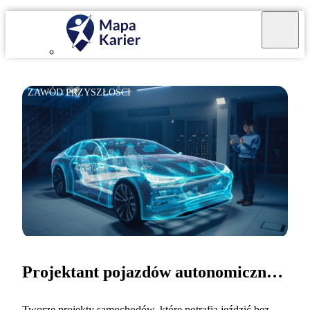
ZAWÓD PRZYSZŁOŚCI
Projektant pojazdów autonomicznych
Tworzę projekty samochodów, które potrafią jeździć bez