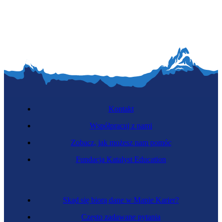
Kontakt
Współpracuj z nami
Zobacz, jak możesz nam pomóc
Fundacja Katalyst Education
Skąd się biorą dane w Mapie Karier?
Często zadawane pytania