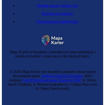
Otwarte zasoby edukacyjne
Polityka prywatności
Ochrona przed nadużyciami
Mapa Karier to bezpłatna i interaktywna baza informacji o
ścieżkach kariery i rynku pracy dla młodych ludzi.
© 2026 Mapa Karier jest otwartym zasobem edukacyjnym
stworzonym przez
fundację Katalyst Education
, który
realizuje
Cele Zrównoważonego Rozwoju ONZ
: 4. Dobra
Jakość Edukacji, 8. Wzrost Gospodarczy i Godna Praca oraz
10. Mniej Nierówności.