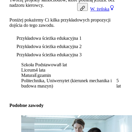
nadzoru kierowcy.
W.
żeńska
Poniżej pokażemy Ci kilka przykładowych propozycji
dojścia do tego zawodu.
Przykładowa ścieżka edukacyjna 1
Przykładowa ścieżka edukacyjna 2
Przykładowa ścieżka edukacyjna 3
Szkoła Podstawowa
8 lat
Liceum
4 lata
Matura
Egzamin
Politechnika, Uniwersytet (kierunek mechanika i
5
budowa maszyn)
lat
Podobne zawody