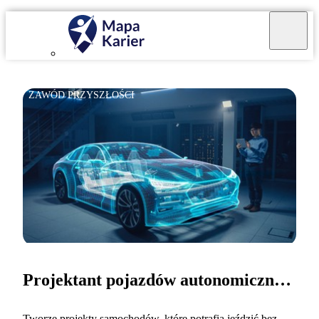
ZAWÓD PRZYSZŁOŚCI
Projektant pojazdów autonomicznych
Tworzę projekty samochodów, które potrafią jeździć bez