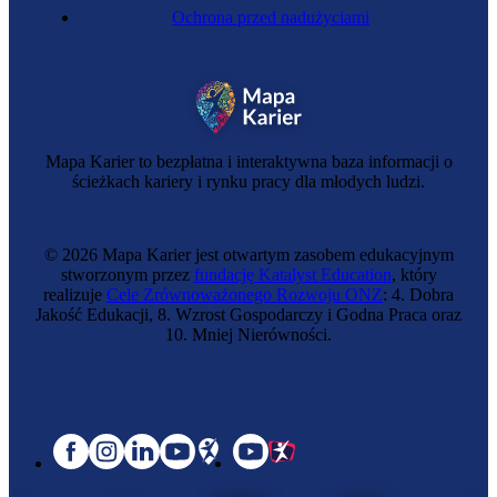
Ochrona przed nadużyciami
Mapa Karier to bezpłatna i interaktywna baza informacji o
ścieżkach kariery i rynku pracy dla młodych ludzi.
© 2026 Mapa Karier jest otwartym zasobem edukacyjnym
stworzonym przez
fundację Katalyst Education
, który
realizuje
Cele Zrównoważonego Rozwoju ONZ
: 4. Dobra
Jakość Edukacji, 8. Wzrost Gospodarczy i Godna Praca oraz
10. Mniej Nierówności.